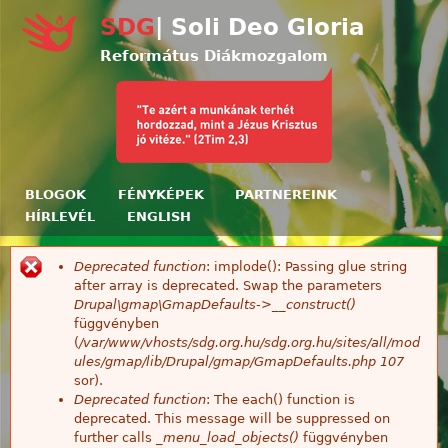
Ugrás a tartalomra
SDG
| Soli Deo Gloria
Református Diákmozgalom
BLOGOK
FÉNYKÉPEK
PARTNEREINK
HÍRLEVÉL
ENGLISH
Deprecated function
: implode(): Passing glue string
Hibaüzenet
after array is deprecated. Swap the parameters
Drupal\gmap\GmapDefaults->__construct()
függvényben
(
/var/www/vhosts/sdg.org.hu/sdg.org.hu/sites/all/mod
ules/gmap/lib/Drupal/gmap/GmapDefaults.php
107
sor).
Deprecated function
: The each() function is
deprecated. This message will be suppressed on
further calls
_menu_load_objects()
függvényben