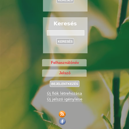
Keresés
Keresés
Új fiók létrehozása
Új jelszó igénylése