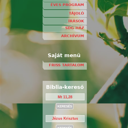
ÉVES PROGRAM
TÁJOLÓ
ÍRÁSOK
SDG HÁZ
ARCHÍVUM
Saját menü
FRISS TARTALOM
Biblia-kereső