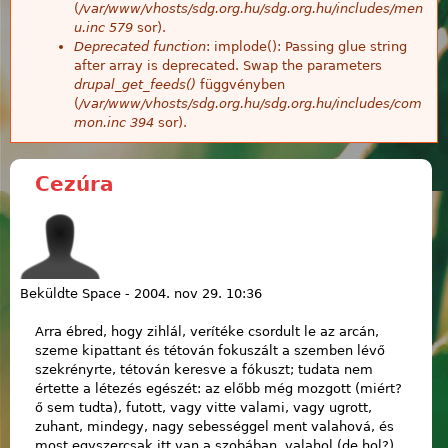
(
/var/www/vhosts/sdg.org.hu/sdg.org.hu/includes/men
u.inc
579
sor).
Deprecated function
: implode(): Passing glue string
after array is deprecated. Swap the parameters
drupal_get_feeds()
függvényben
(
/var/www/vhosts/sdg.org.hu/sdg.org.hu/includes/com
mon.inc
394
sor).
Cezúra
Beküldte
Space
-
2004. nov 29. 10:36
Arra ébred, hogy zihlál, verítéke csordult le az arcán,
szeme kipattant és tétován fokuszált a szemben lévő
szekrényrte, tétován keresve a fókuszt; tudata nem
értette a létezés egészét: az előbb még mozgott (miért?
ő sem tudta), futott, vagy vitte valami, vagy ugrott,
zuhant, mindegy, nagy sebességgel ment valahová, és
most egyszercsak itt van a szobában, valahol (de hol?),