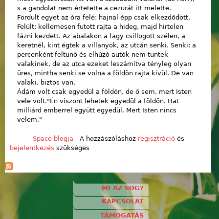
s a gandolat nem értetette a cezurát itt melette.
Fordult egyet az óra felé: hajnal épp csak elkezdődött.
Felült: kellemesen futott rajta a hideg, majd hirtelen
fázni kezdett. Az abalakon a fagy csillogott szélen, a
keretnél, kint égtek a villanyok, az utcán senki. Senki: a
percenként feltünő és elhúzó autók nem tüntek
valakinek, de az utca ezeket leszámítva tényleg olyan
üres, mintha senki se volna a földön rajta kívül. De van
valaki, biztos van.
Ádám volt csak egyedül a földön, de ő sem, mert Isten
vele volt."Én viszont lehetek egyedül a földön. Hat
milliárd emberrel együtt egyedül. Mert Isten nincs
velem."
Space blogja
A hozzászóláshoz
regisztráció
és
bejelentkezés
szükséges
MI AZ SDG?
KAPCSOLAT
TÁMOGATÁS