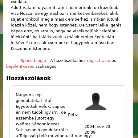
csodája.
Adott valami olyasmit, amit nem értünk, de közelebb
visz Hozzá, de egymáshoz is minket embereket, akik
saját erőnkből még a másik emberhez is ritkán jutunk
igazán közel, nem hogy Istenhez. De Szent lelke igenis
képes erre, és arra is, hogy ne viselkedjünk "elefánt -
lélekként" ha találkozunk a másik ember "porcelán-
lelkével": ne csak cserepeket hagyjunk a másikban.
Köszönöm Istenem.
Space blogja
A hozzászóláshoz
regisztráció
és
bejelentkezés
szükséges
Hozzászólások
Nagyon szép
gondolatokat írtál.
Egyetértek velük, sajnos
én nem tudok így írni, de
Petra
eszembe jutott egy
Weöres Sándor idézet.
2004. nov 23.
Sok hasonló gondolatról ír
20:09
a Teljesség felé művében. Itt van egy: