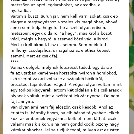
metszően az apró jégdarabokat, az arcodba, a
nyakadba.
Várom a buszt. Sűrűn jár, nem kell várni sokat, csak ép
eleget a megfagyáshoz a szeles kis megálóban, ahová
senki sem tudja hogy fut be a szél, olyan erősen,
metszően: egyik oldalról "a hegy", másikról a bozót
védi, mégis a hegyről a szemed közé vág. Kibírod.
Mert ki kell bírnod, hisz ez semmi. Semmi életed
milliónyi csodájához, s magához az élethez képest
semmi. Mert ez csak fáj...
****
Vannak dolgok, melynek létezését tudod: egy darab
fa az utatban keményen horzsolta nyáron a homlokod,
szó szerint vakart volna le a száguldó bicikliről,
érezeted, tapintottad, vágott. A végén olyan voltam mint
egy torkos kisgyerek: arcom két oldalán a kis csikarások
olyanok voltak, mint a szétkent lekvár nyomai. De nem
fájt annyira.
Van olyan ami nem fáj először, csak később. Ahol az
érintés is, bármily finom, ha elhibázod fályyahat: lelkek
közt az embernek vigyázni a kell: ott nem láthat, csak
valami másik síkon, s ha nem gondolkodik bizony nagy
károkat okozhat. Fel se tudjuk fogni, milyen ez: ez Isten