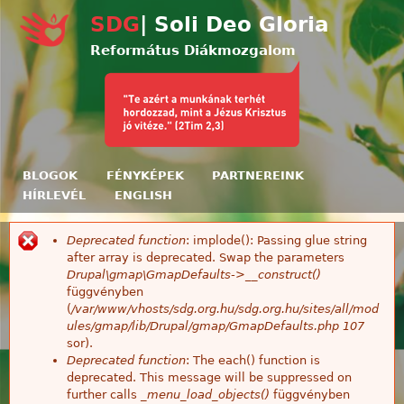
Ugrás a tartalomra
SDG
| Soli Deo Gloria
Református Diákmozgalom
BLOGOK
FÉNYKÉPEK
PARTNEREINK
HÍRLEVÉL
ENGLISH
Deprecated function
: implode(): Passing glue string
Hibaüzenet
after array is deprecated. Swap the parameters
Drupal\gmap\GmapDefaults->__construct()
függvényben
(
/var/www/vhosts/sdg.org.hu/sdg.org.hu/sites/all/mod
ules/gmap/lib/Drupal/gmap/GmapDefaults.php
107
sor).
Deprecated function
: The each() function is
deprecated. This message will be suppressed on
further calls
_menu_load_objects()
függvényben