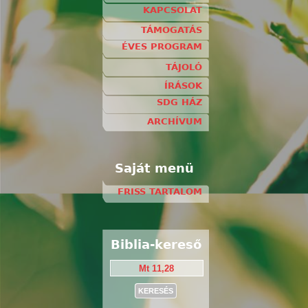
KAPCSOLAT
TÁMOGATÁS
ÉVES PROGRAM
TÁJOLÓ
ÍRÁSOK
SDG HÁZ
ARCHÍVUM
Saját menü
FRISS TARTALOM
Biblia-kereső