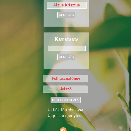
Keresés
Keresés
Új fiók létrehozása
Új jelszó igénylése