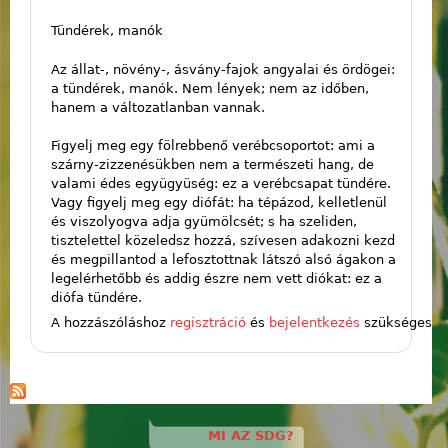
Tündérek, manók
Az állat-, növény-, ásvány-fajok angyalai és ördögei:
a tündérek, manók. Nem lények; nem az időben,
hanem a változatlanban vannak.
Figyelj meg egy fölrebbenő verébcsoportot: ami a
szárny-zizzenésükben nem a természeti hang, de
valami édes együgyüség: ez a verébcsapat tündére.
Vagy figyelj meg egy diófát: ha tépázod, kelletlenül
és viszolyogva adja gyümölcsét; s ha szeliden,
tisztelettel közeledsz hozzá, szívesen adakozni kezd
és megpillantod a lefosztottnak látszó alsó ágakon a
legelérhetőbb és addig észre nem vett diókat: ez a
diófa tündére.
A hozzászóláshoz
regisztráció
és
bejelentkezés
szükséges
MI AZ SDG?