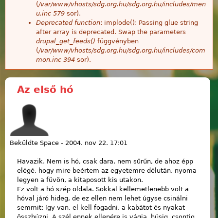
(
/var/www/vhosts/sdg.org.hu/sdg.org.hu/includes/men
u.inc
579
sor).
Deprecated function
: implode(): Passing glue string
after array is deprecated. Swap the parameters
drupal_get_feeds()
függvényben
(
/var/www/vhosts/sdg.org.hu/sdg.org.hu/includes/com
mon.inc
394
sor).
Az első hó
Beküldte
Space
-
2004. nov 22. 17:01
Havazik. Nem is hó, csak dara, nem sűrűn, de ahoz épp
elégé, hogy mire beértem az egyetemre délután, nyoma
legyen a füvön, a kitaposott kis utakon.
Ez volt a hó szép oldala. Sokkal kellemetlenebb volt a
hóval járó hideg, de ez ellen nem lehet úgyse csinálni
semmit: így van, el kell fogadni, a kabátot és nyakat
összhúzni. A szél ennek ellenére is vágja, húsig, csontig