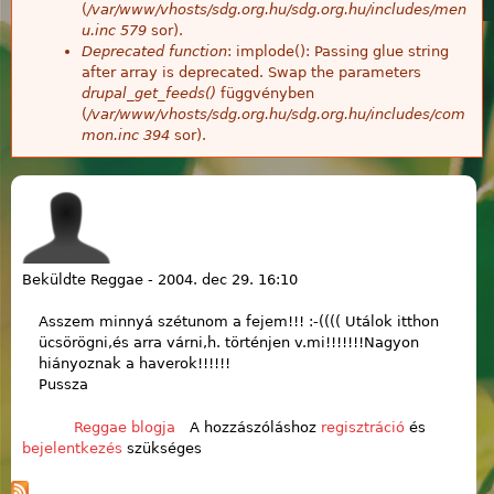
(
/var/www/vhosts/sdg.org.hu/sdg.org.hu/includes/men
u.inc
579
sor).
Deprecated function
: implode(): Passing glue string
after array is deprecated. Swap the parameters
drupal_get_feeds()
függvényben
(
/var/www/vhosts/sdg.org.hu/sdg.org.hu/includes/com
mon.inc
394
sor).
Beküldte
Reggae
-
2004. dec 29. 16:10
Asszem minnyá szétunom a fejem!!! :-(((( Utálok itthon
ücsörögni,és arra várni,h. történjen v.mi!!!!!!!Nagyon
hiányoznak a haverok!!!!!!
Pussza
Reggae blogja
A hozzászóláshoz
regisztráció
és
bejelentkezés
szükséges