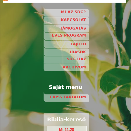
MI AZ SDG?
KAPCSOLAT
TÁMOGATÁS
ÉVES PROGRAM
TÁJOLÓ
ÍRÁSOK
SDG HÁZ
ARCHÍVUM
Saját menü
FRISS TARTALOM
Biblia-kereső