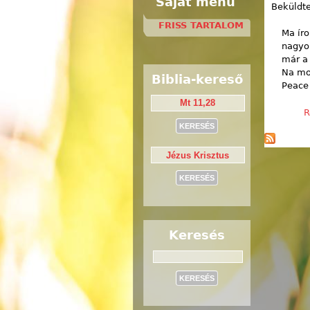
Saját menü
Beküldt
FRISS TARTALOM
Ma íro
nagyon
már a 
Na mo
Biblia-kereső
Peace
R
Keresés
Keresés