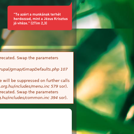
deprecated. Swap the parameters
/Drupal/gmap/GmapDefaults.php
107
 will be suppressed on further calls
.org.hu/includes/menu.inc
579
sor).
deprecated. Swap the parameters
g.hu/includes/common.inc
394
sor).