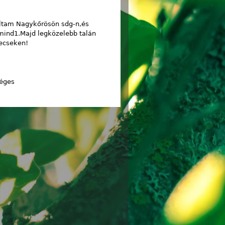
Voltam Nagykőrösön sdg-n,és
 mind1.Majd legközelebb talán
Mecseken!
éges