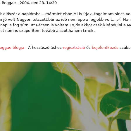
e
Reggae
-
2004. dec 28. 14:39
k először a naplómba....mármint ebbe.Mi is írjak..fogalmam sincs.
 jó volt!Nagyon tetszett,bár az idő nem épp a legjobb volt... :-( Na
nap is fog sütni.Itt Pécsen is voltam 1x,de akkor csak kirándulni a 
st nem is szaporítom tovább a szót,hanem Łmék.
eggae blogja
A hozzászóláshoz
regisztráció
és
bejelentkezés
szüks