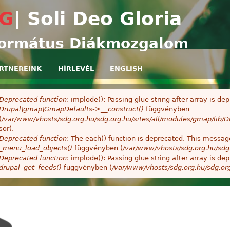
Ugrás a tartalomra
G
| Soli Deo Gloria
ormátus Diákmozgalom
RTNEREINK
HÍRLEVÉL
ENGLISH
Deprecated function
: implode(): Passing glue string after array is 
ibaüzenet
Drupal\gmap\GmapDefaults->__construct()
függvényben
(
/var/www/vhosts/sdg.org.hu/sdg.org.hu/sites/all/modules/gmap/lib
sor).
Deprecated function
: The each() function is deprecated. This message
_menu_load_objects()
függvényben (
/var/www/vhosts/sdg.org.hu/sdg
Deprecated function
: implode(): Passing glue string after array is 
drupal_get_feeds()
függvényben (
/var/www/vhosts/sdg.org.hu/sdg.or