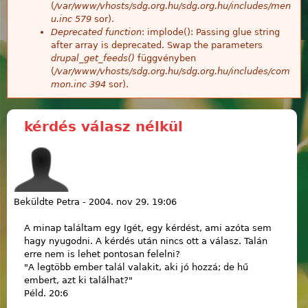
(
/var/www/vhosts/sdg.org.hu/sdg.org.hu/includes/men
u.inc
579
sor).
Deprecated function
: implode(): Passing glue string
after array is deprecated. Swap the parameters
drupal_get_feeds()
függvényben
(
/var/www/vhosts/sdg.org.hu/sdg.org.hu/includes/com
mon.inc
394
sor).
kérdés válasz nélkül
Beküldte
Petra
-
2004. nov 29. 19:06
A minap találtam egy Igét, egy kérdést, ami azóta sem
hagy nyugodni. A kérdés után nincs ott a válasz. Talán
erre nem is lehet pontosan felelni?
"A legtöbb ember talál valakit, aki jó hozzá; de hű
embert, azt ki találhat?"
Péld. 20:6