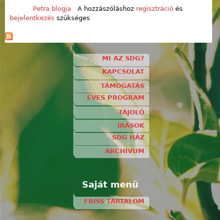
Petra blogja
A hozzászóláshoz
regisztráció
és
bejelentkezés
szükséges
MI AZ SDG?
KAPCSOLAT
TÁMOGATÁS
ÉVES PROGRAM
TÁJOLÓ
ÍRÁSOK
SDG HÁZ
ARCHÍVUM
Saját menü
FRISS TARTALOM