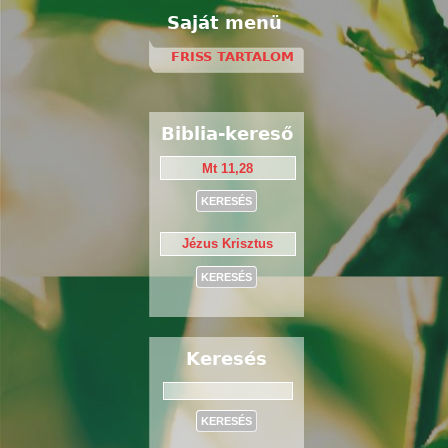
Saját menü
FRISS TARTALOM
Biblia-kereső
Keresés
Keresés