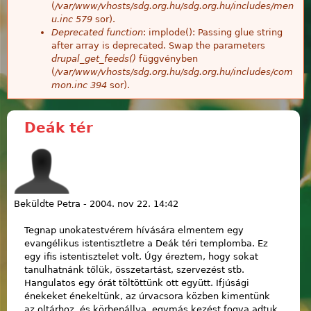
(
/var/www/vhosts/sdg.org.hu/sdg.org.hu/includes/men
u.inc
579
sor).
Deprecated function
: implode(): Passing glue string
after array is deprecated. Swap the parameters
drupal_get_feeds()
függvényben
(
/var/www/vhosts/sdg.org.hu/sdg.org.hu/includes/com
mon.inc
394
sor).
Deák tér
Beküldte
Petra
-
2004. nov 22. 14:42
Tegnap unokatestvérem hívására elmentem egy
evangélikus istentisztletre a Deák téri templomba. Ez
egy ifis istentisztelet volt. Úgy éreztem, hogy sokat
tanulhatnánk tőlük, összetartást, szervezést stb.
Hangulatos egy órát töltöttünk ott együtt. Ifjúsági
énekeket énekeltünk, az úrvacsora közben kimentünk
az oltárhoz, és körbenállva, egymás kezést fogva adtuk