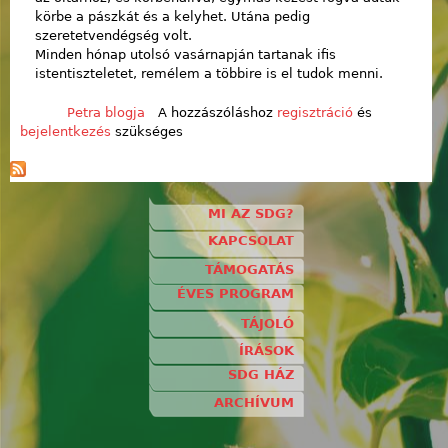
körbe a pászkát és a kelyhet. Utána pedig
szeretetvendégség volt.
Minden hónap utolsó vasárnapján tartanak ifis
istentiszteletet, remélem a többire is el tudok menni.
Petra blogja
A hozzászóláshoz
regisztráció
és
bejelentkezés
szükséges
MI AZ SDG?
KAPCSOLAT
TÁMOGATÁS
ÉVES PROGRAM
TÁJOLÓ
ÍRÁSOK
SDG HÁZ
ARCHÍVUM