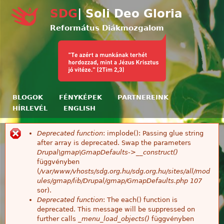
Ugrás a tartalomra
SDG
| Soli Deo Gloria
Református Diákmozgalom
BLOGOK
FÉNYKÉPEK
PARTNEREINK
HÍRLEVÉL
ENGLISH
Deprecated function
: implode(): Passing glue string
Hibaüzenet
after array is deprecated. Swap the parameters
Drupal\gmap\GmapDefaults->__construct()
függvényben
(
/var/www/vhosts/sdg.org.hu/sdg.org.hu/sites/all/mod
ules/gmap/lib/Drupal/gmap/GmapDefaults.php
107
sor).
Deprecated function
: The each() function is
deprecated. This message will be suppressed on
further calls
_menu_load_objects()
függvényben