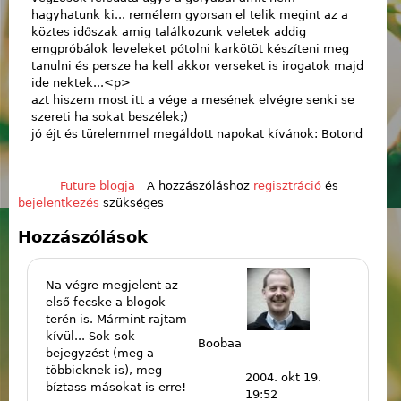
hagyhatunk ki... remélem gyorsan el telik megint az a
köztes időszak amig találkozunk veletek addig
emgpróbálok leveleket pótolni karkötöt készíteni meg
tanulni és persze ha kell akkor verseket is irogatok majd
ide nektek...<p>
azt hiszem most itt a vége a mesének elvégre senki se
szereti ha sokat beszélek;)
jó éjt és türelemmel megáldott napokat kívánok: Botond
Future blogja
A hozzászóláshoz
regisztráció
és
bejelentkezés
szükséges
Hozzászólások
Na végre megjelent az
első fecske a blogok
terén is. Mármint rajtam
kívül... Sok-sok
Boobaa
bejegyzést (meg a
többieknek is), meg
2004. okt 19.
bíztass másokat is erre!
19:52