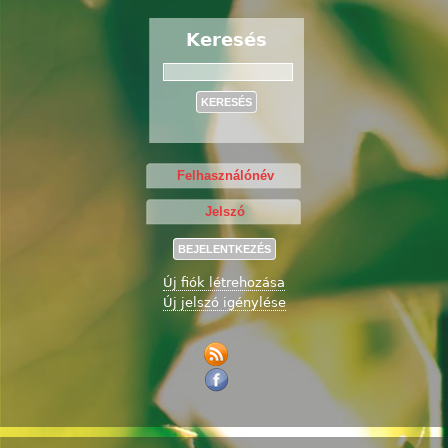
Keresés
Keresés
Új fiók létrehozása
Új jelszó igénylése