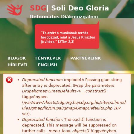
Ugrás a tartalomra
SDG
| Soli Deo Gloria
Református Diákmozgalom
BLOGOK
FÉNYKÉPEK
PARTNEREINK
HÍRLEVÉL
ENGLISH
Deprecated function
: implode(): Passing glue string
Hibaüzenet
after array is deprecated. Swap the parameters
Drupal\gmap\GmapDefaults->__construct()
függvényben
(
/var/www/vhosts/sdg.org.hu/sdg.org.hu/sites/all/mod
ules/gmap/lib/Drupal/gmap/GmapDefaults.php
107
sor).
Deprecated function
: The each() function is
deprecated. This message will be suppressed on
further calls
_menu_load_objects()
függvényben