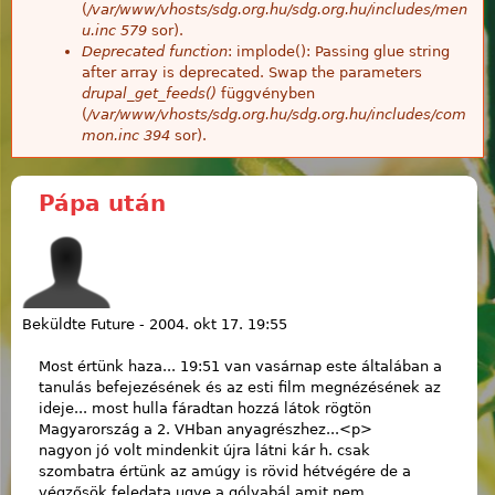
(
/var/www/vhosts/sdg.org.hu/sdg.org.hu/includes/men
u.inc
579
sor).
Deprecated function
: implode(): Passing glue string
after array is deprecated. Swap the parameters
drupal_get_feeds()
függvényben
(
/var/www/vhosts/sdg.org.hu/sdg.org.hu/includes/com
mon.inc
394
sor).
Pápa után
Beküldte
Future
-
2004. okt 17. 19:55
Most értünk haza... 19:51 van vasárnap este általában a
tanulás befejezésének és az esti film megnézésének az
ideje... most hulla fáradtan hozzá látok rögtön
Magyarország a 2. VHban anyagrészhez...<p>
nagyon jó volt mindenkit újra látni kár h. csak
szombatra értünk az amúgy is rövid hétvégére de a
végzősök feledata ugye a gólyabál amit nem