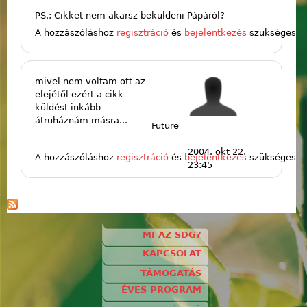
PS.: Cikket nem akarsz beküldeni Pápáról?
A hozzászóláshoz
regisztráció
és
bejelentkezés
szükséges
mivel nem voltam ott az
elejétől ezért a cikk
küldést inkább
átruháznám másra...
Future
2004. okt 22.
A hozzászóláshoz
regisztráció
és
bejelentkezés
szükséges
23:45
MI AZ SDG?
KAPCSOLAT
TÁMOGATÁS
ÉVES PROGRAM