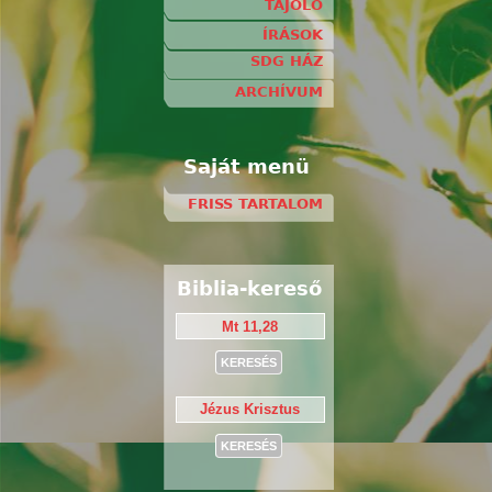
TÁJOLÓ
ÍRÁSOK
SDG HÁZ
ARCHÍVUM
Saját menü
FRISS TARTALOM
Biblia-kereső