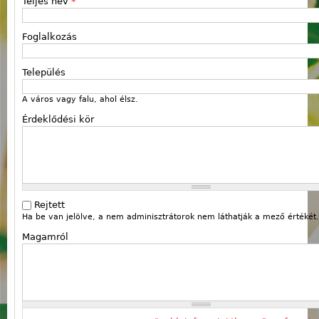
Teljes név
*
Foglalkozás
Település
A város vagy falu, ahol élsz.
Érdeklődési kör
Rejtett
Ha be van jelölve, a nem adminisztrátorok nem láthatják a mező értékét.
Magamról