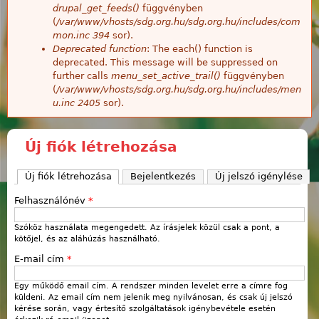
drupal_get_feeds()
függvényben
(
/var/www/vhosts/sdg.org.hu/sdg.org.hu/includes/com
mon.inc
394
sor).
Deprecated function
: The each() function is
deprecated. This message will be suppressed on
further calls
menu_set_active_trail()
függvényben
(
/var/www/vhosts/sdg.org.hu/sdg.org.hu/includes/men
u.inc
2405
sor).
Új fiók létrehozása
Új fiók létrehozása
(aktív fül)
Bejelentkezés
Új jelszó igénylése
Felhasználónév
*
Szóköz használata megengedett. Az írásjelek közül csak a pont, a
kötőjel, és az aláhúzás használható.
E-mail cím
*
Egy működő email cím. A rendszer minden levelet erre a címre fog
küldeni. Az email cím nem jelenik meg nyilvánosan, és csak új jelszó
kérése során, vagy értesítő szolgáltatások igénybevétele esetén