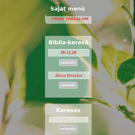
Saját menü
FRISS TARTALOM
Biblia-kereső
Keresés
Keresés