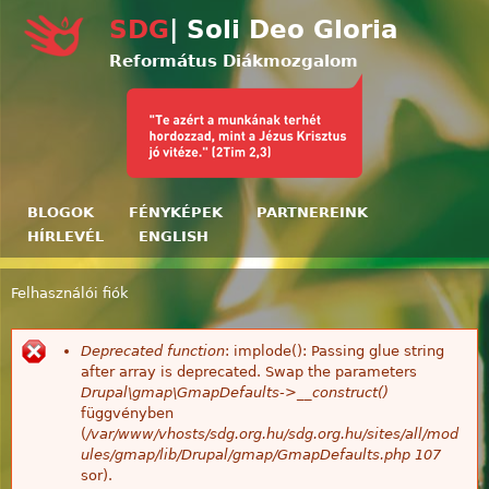
Ugrás a tartalomra
SDG
| Soli Deo Gloria
Református Diákmozgalom
BLOGOK
FÉNYKÉPEK
PARTNEREINK
HÍRLEVÉL
ENGLISH
Felhasználói fiók
Jelenlegi hely
Deprecated function
: implode(): Passing glue string
Hibaüzenet
after array is deprecated. Swap the parameters
Drupal\gmap\GmapDefaults->__construct()
függvényben
(
/var/www/vhosts/sdg.org.hu/sdg.org.hu/sites/all/mod
ules/gmap/lib/Drupal/gmap/GmapDefaults.php
107
sor).