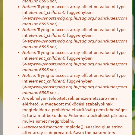
mon.inc
6595
sor).
Notice
: Trying to access array offset on value of type
int
element_children()
függvényben
(
/var/www/vhosts/sdg.org.hu/sdg.org.hu/includes/com
mon.inc
6595
sor).
Notice
: Trying to access array offset on value of type
int
element_children()
függvényben
(
/var/www/vhosts/sdg.org.hu/sdg.org.hu/includes/com
mon.inc
6595
sor).
Notice
: Trying to access array offset on value of type
int
element_children()
függvényben
(
/var/www/vhosts/sdg.org.hu/sdg.org.hu/includes/com
mon.inc
6595
sor).
Notice
: Trying to access array offset on value of type
int
element_children()
függvényben
(
/var/www/vhosts/sdg.org.hu/sdg.org.hu/includes/com
mon.inc
6595
sor).
A webhelyen telepített reklámszemétszűrő nem
elérhető. A megadott működési szabályoknak
megfelelően a probléma elhárításáig nem lehetséges
új tartalmat beküldeni. Érdemes a beküldést pár perc
múlva ismét megpróbálni.
Deprecated function
: implode(): Passing glue string
after array is deprecated. Swap the parameters