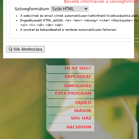
Bővebb információk a szövegformát
Szövegformátum
A webcímek és email címek automatikusan kattintható hivatkozásokká alaku
Engedélyezett HTML jelölők: <a> <em> <strong> <cite> <blockquote> <
<ol> <li> <dl> <dt> <dd>
A sorokat és bekezdéseket a rendszer automatikusan felismeri.
MI AZ SDG?
KAPCSOLAT
TÁMOGATÁS
ÉVES PROGRAM
TÁJOLÓ
ÍRÁSOK
SDG HÁZ
ARCHÍVUM