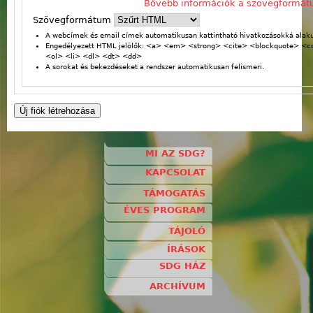
Bővebb információk a szövegformát
Szövegformátum
A webcímek és email címek automatikusan kattintható hivatkozásokká alaku
Engedélyezett HTML jelölők: <a> <em> <strong> <cite> <blockquote> <
<ol> <li> <dl> <dt> <dd>
A sorokat és bekezdéseket a rendszer automatikusan felismeri.
MI AZ SDG?
KAPCSOLAT
TÁMOGATÁS
ÉVES PROGRAM
TÁJOLÓ
ÍRÁSOK
SDG HÁZ
ARCHÍVUM