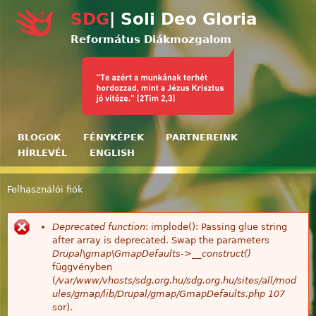
Ugrás a tartalomra
SDG
| Soli Deo Gloria
Református Diákmozgalom
BLOGOK
FÉNYKÉPEK
PARTNEREINK
HÍRLEVÉL
ENGLISH
Felhasználói fiók
Jelenlegi hely
Deprecated function
: implode(): Passing glue string
Hibaüzenet
after array is deprecated. Swap the parameters
Drupal\gmap\GmapDefaults->__construct()
függvényben
(
/var/www/vhosts/sdg.org.hu/sdg.org.hu/sites/all/mod
ules/gmap/lib/Drupal/gmap/GmapDefaults.php
107
sor).