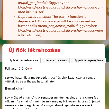
drupal_get_feeds()
függvényben
(
/var/www/vhosts/sdg.org.hu/sdg.org.hu/includes/com
mon.inc
394
sor).
Deprecated function
: The each() function is
deprecated. This message will be suppressed on
further calls
menu_set_active_trail()
függvényben
(
/var/www/vhosts/sdg.org.hu/sdg.org.hu/includes/men
u.inc
2405
sor).
Új fiók létrehozása
Új fiók létrehozása
(aktív fül)
Bejelentkezés
Új jelszó igénylése
Felhasználónév
*
Szóköz használata megengedett. Az írásjelek közül csak a pont, a
kötőjel, és az aláhúzás használható.
E-mail cím
*
Egy működő email cím. A rendszer minden levelet erre a címre fog
küldeni. Az email cím nem jelenik meg nyilvánosan, és csak új jelszó
kérése során, vagy értesítő szolgáltatások igénybevétele esetén