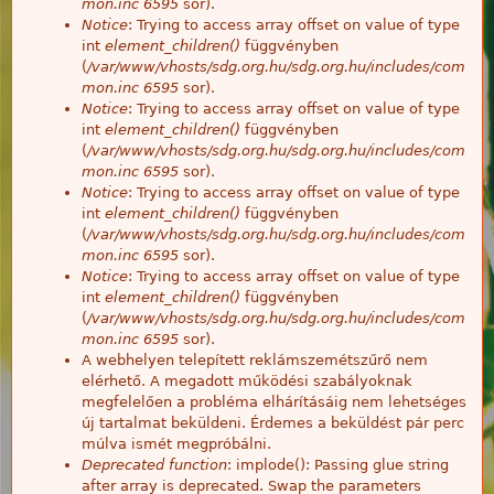
mon.inc
6595
sor).
Notice
: Trying to access array offset on value of type
int
element_children()
függvényben
(
/var/www/vhosts/sdg.org.hu/sdg.org.hu/includes/com
mon.inc
6595
sor).
Notice
: Trying to access array offset on value of type
int
element_children()
függvényben
(
/var/www/vhosts/sdg.org.hu/sdg.org.hu/includes/com
mon.inc
6595
sor).
Notice
: Trying to access array offset on value of type
int
element_children()
függvényben
(
/var/www/vhosts/sdg.org.hu/sdg.org.hu/includes/com
mon.inc
6595
sor).
Notice
: Trying to access array offset on value of type
int
element_children()
függvényben
(
/var/www/vhosts/sdg.org.hu/sdg.org.hu/includes/com
mon.inc
6595
sor).
A webhelyen telepített reklámszemétszűrő nem
elérhető. A megadott működési szabályoknak
megfelelően a probléma elhárításáig nem lehetséges
új tartalmat beküldeni. Érdemes a beküldést pár perc
múlva ismét megpróbálni.
Deprecated function
: implode(): Passing glue string
after array is deprecated. Swap the parameters