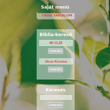
Saját menü
FRISS TARTALOM
Biblia-kereső
Keresés
Keresés