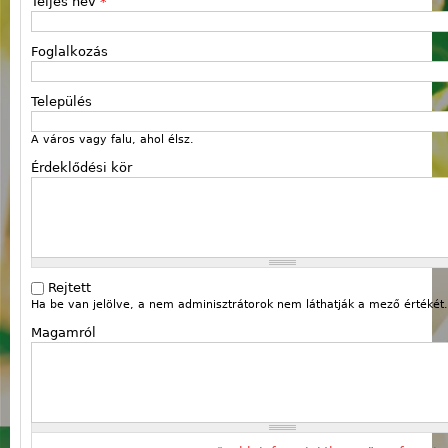
Teljes név
*
Foglalkozás
Település
A város vagy falu, ahol élsz.
Érdeklődési kör
Rejtett
Ha be van jelölve, a nem adminisztrátorok nem láthatják a mező értékét.
Magamról