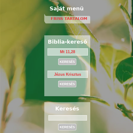
Saját menü
FRISS TARTALOM
Biblia-kereső
Keresés
Keresés