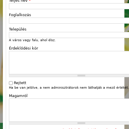
Teljes név
*
Foglalkozás
Település
A város vagy falu, ahol élsz.
Érdeklődési kör
Rejtett
Ha be van jelölve, a nem adminisztrátorok nem láthatják a mező értékét.
Magamról