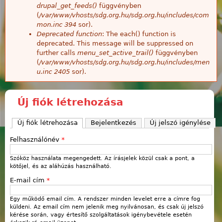
drupal_get_feeds()
függvényben
(
/var/www/vhosts/sdg.org.hu/sdg.org.hu/includes/com
mon.inc
394
sor).
Deprecated function
: The each() function is
deprecated. This message will be suppressed on
further calls
menu_set_active_trail()
függvényben
(
/var/www/vhosts/sdg.org.hu/sdg.org.hu/includes/men
u.inc
2405
sor).
Új fiók létrehozása
Új fiók létrehozása
(aktív fül)
Bejelentkezés
Új jelszó igénylése
Felhasználónév
*
Szóköz használata megengedett. Az írásjelek közül csak a pont, a
kötőjel, és az aláhúzás használható.
E-mail cím
*
Egy működő email cím. A rendszer minden levelet erre a címre fog
küldeni. Az email cím nem jelenik meg nyilvánosan, és csak új jelszó
kérése során, vagy értesítő szolgáltatások igénybevétele esetén