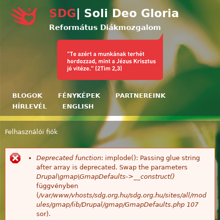
Ugrás a tartalomra
SDG
| Soli Deo Gloria
Református Diákmozgalom
BLOGOK
FÉNYKÉPEK
PARTNEREINK
HÍRLEVÉL
ENGLISH
Felhasználói fiók
Jelenlegi hely
Deprecated function
: implode(): Passing glue string
Hibaüzenet
after array is deprecated. Swap the parameters
Drupal\gmap\GmapDefaults->__construct()
függvényben
(
/var/www/vhosts/sdg.org.hu/sdg.org.hu/sites/all/mod
ules/gmap/lib/Drupal/gmap/GmapDefaults.php
107
sor).