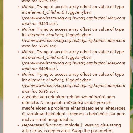
mon.inc
6595
sor).
Notice
: Trying to access array offset on value of type
int
element_children()
függvényben
(
/var/www/vhosts/sdg.org.hu/sdg.org.hu/includes/com
mon.inc
6595
sor).
Notice
: Trying to access array offset on value of type
int
element_children()
függvényben
(
/var/www/vhosts/sdg.org.hu/sdg.org.hu/includes/com
mon.inc
6595
sor).
Notice
: Trying to access array offset on value of type
int
element_children()
függvényben
(
/var/www/vhosts/sdg.org.hu/sdg.org.hu/includes/com
mon.inc
6595
sor).
Notice
: Trying to access array offset on value of type
int
element_children()
függvényben
(
/var/www/vhosts/sdg.org.hu/sdg.org.hu/includes/com
mon.inc
6595
sor).
A webhelyen telepített reklámszemétszűrő nem
elérhető. A megadott működési szabályoknak
megfelelően a probléma elhárításáig nem lehetséges
új tartalmat beküldeni. Érdemes a beküldést pár perc
múlva ismét megpróbálni.
Deprecated function
: implode(): Passing glue string
after array is deprecated. Swap the parameters