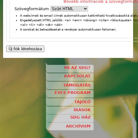
Bővebb információk a szövegformát
Szövegformátum
A webcímek és email címek automatikusan kattintható hivatkozásokká alaku
Engedélyezett HTML jelölők: <a> <em> <strong> <cite> <blockquote> <
<ol> <li> <dl> <dt> <dd>
A sorokat és bekezdéseket a rendszer automatikusan felismeri.
MI AZ SDG?
KAPCSOLAT
TÁMOGATÁS
ÉVES PROGRAM
TÁJOLÓ
ÍRÁSOK
SDG HÁZ
ARCHÍVUM