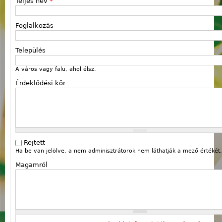
Teljes név
*
Foglalkozás
Település
A város vagy falu, ahol élsz.
Érdeklődési kör
Rejtett
Ha be van jelölve, a nem adminisztrátorok nem láthatják a mező értékét.
Magamról