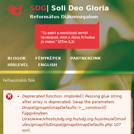
Ugrás a tartalomra
SDG
| Soli Deo Gloria
Református Diákmozgalom
BLOGOK
FÉNYKÉPEK
PARTNEREINK
HÍRLEVÉL
ENGLISH
Felhasználói fiók
Jelenlegi hely
Deprecated function
: implode(): Passing glue string
Hibaüzenet
after array is deprecated. Swap the parameters
Drupal\gmap\GmapDefaults->__construct()
függvényben
(
/var/www/vhosts/sdg.org.hu/sdg.org.hu/sites/all/mod
ules/gmap/lib/Drupal/gmap/GmapDefaults.php
107
sor).