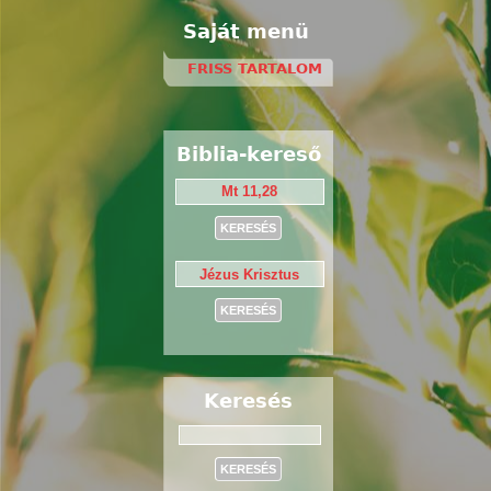
Saját menü
FRISS TARTALOM
Biblia-kereső
Keresés
Keresés