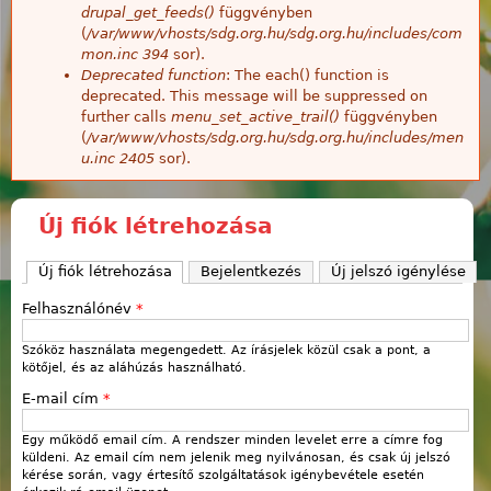
drupal_get_feeds()
függvényben
(
/var/www/vhosts/sdg.org.hu/sdg.org.hu/includes/com
mon.inc
394
sor).
Deprecated function
: The each() function is
deprecated. This message will be suppressed on
further calls
menu_set_active_trail()
függvényben
(
/var/www/vhosts/sdg.org.hu/sdg.org.hu/includes/men
u.inc
2405
sor).
Új fiók létrehozása
Új fiók létrehozása
(aktív fül)
Bejelentkezés
Új jelszó igénylése
Felhasználónév
*
Szóköz használata megengedett. Az írásjelek közül csak a pont, a
kötőjel, és az aláhúzás használható.
E-mail cím
*
Egy működő email cím. A rendszer minden levelet erre a címre fog
küldeni. Az email cím nem jelenik meg nyilvánosan, és csak új jelszó
kérése során, vagy értesítő szolgáltatások igénybevétele esetén