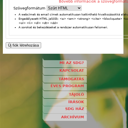
Bővebb információk a szövegformát
Szövegformátum
A webcímek és email címek automatikusan kattintható hivatkozásokká alaku
Engedélyezett HTML jelölők: <a> <em> <strong> <cite> <blockquote> <
<ol> <li> <dl> <dt> <dd>
A sorokat és bekezdéseket a rendszer automatikusan felismeri.
MI AZ SDG?
KAPCSOLAT
TÁMOGATÁS
ÉVES PROGRAM
TÁJOLÓ
ÍRÁSOK
SDG HÁZ
ARCHÍVUM