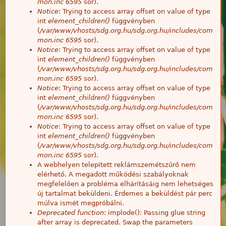
mon.inc
6595
sor).
Notice
: Trying to access array offset on value of type
int
element_children()
függvényben
(
/var/www/vhosts/sdg.org.hu/sdg.org.hu/includes/com
mon.inc
6595
sor).
Notice
: Trying to access array offset on value of type
int
element_children()
függvényben
(
/var/www/vhosts/sdg.org.hu/sdg.org.hu/includes/com
mon.inc
6595
sor).
Notice
: Trying to access array offset on value of type
int
element_children()
függvényben
(
/var/www/vhosts/sdg.org.hu/sdg.org.hu/includes/com
mon.inc
6595
sor).
Notice
: Trying to access array offset on value of type
int
element_children()
függvényben
(
/var/www/vhosts/sdg.org.hu/sdg.org.hu/includes/com
mon.inc
6595
sor).
A webhelyen telepített reklámszemétszűrő nem
elérhető. A megadott működési szabályoknak
megfelelően a probléma elhárításáig nem lehetséges
új tartalmat beküldeni. Érdemes a beküldést pár perc
múlva ismét megpróbálni.
Deprecated function
: implode(): Passing glue string
after array is deprecated. Swap the parameters