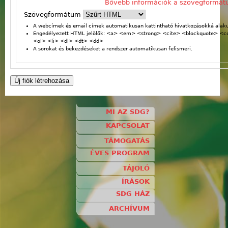
Bővebb információk a szövegformát
Szövegformátum
A webcímek és email címek automatikusan kattintható hivatkozásokká alaku
Engedélyezett HTML jelölők: <a> <em> <strong> <cite> <blockquote> <
<ol> <li> <dl> <dt> <dd>
A sorokat és bekezdéseket a rendszer automatikusan felismeri.
MI AZ SDG?
KAPCSOLAT
TÁMOGATÁS
ÉVES PROGRAM
TÁJOLÓ
ÍRÁSOK
SDG HÁZ
ARCHÍVUM