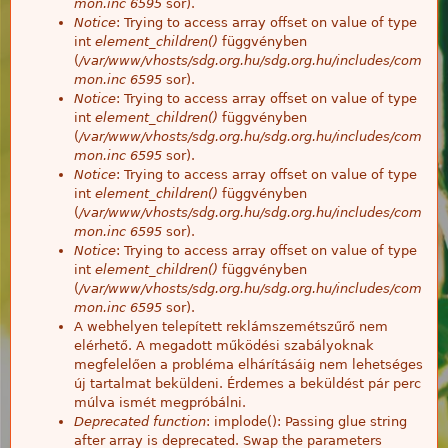
mon.inc
6595
sor).
Notice
: Trying to access array offset on value of type
int
element_children()
függvényben
(
/var/www/vhosts/sdg.org.hu/sdg.org.hu/includes/com
mon.inc
6595
sor).
Notice
: Trying to access array offset on value of type
int
element_children()
függvényben
(
/var/www/vhosts/sdg.org.hu/sdg.org.hu/includes/com
mon.inc
6595
sor).
Notice
: Trying to access array offset on value of type
int
element_children()
függvényben
(
/var/www/vhosts/sdg.org.hu/sdg.org.hu/includes/com
mon.inc
6595
sor).
Notice
: Trying to access array offset on value of type
int
element_children()
függvényben
(
/var/www/vhosts/sdg.org.hu/sdg.org.hu/includes/com
mon.inc
6595
sor).
A webhelyen telepített reklámszemétszűrő nem
elérhető. A megadott működési szabályoknak
megfelelően a probléma elhárításáig nem lehetséges
új tartalmat beküldeni. Érdemes a beküldést pár perc
múlva ismét megpróbálni.
Deprecated function
: implode(): Passing glue string
after array is deprecated. Swap the parameters