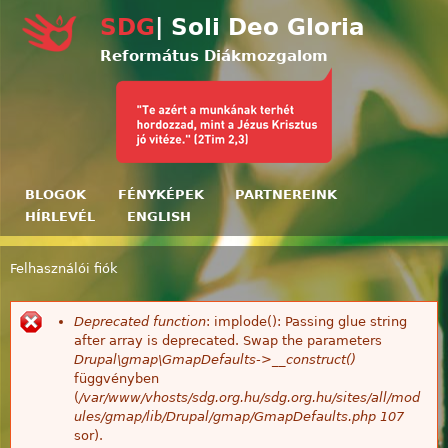
Ugrás a tartalomra
SDG
| Soli Deo Gloria
Református Diákmozgalom
BLOGOK
FÉNYKÉPEK
PARTNEREINK
HÍRLEVÉL
ENGLISH
Felhasználói fiók
Jelenlegi hely
Deprecated function
: implode(): Passing glue string
Hibaüzenet
after array is deprecated. Swap the parameters
Drupal\gmap\GmapDefaults->__construct()
függvényben
(
/var/www/vhosts/sdg.org.hu/sdg.org.hu/sites/all/mod
ules/gmap/lib/Drupal/gmap/GmapDefaults.php
107
sor).