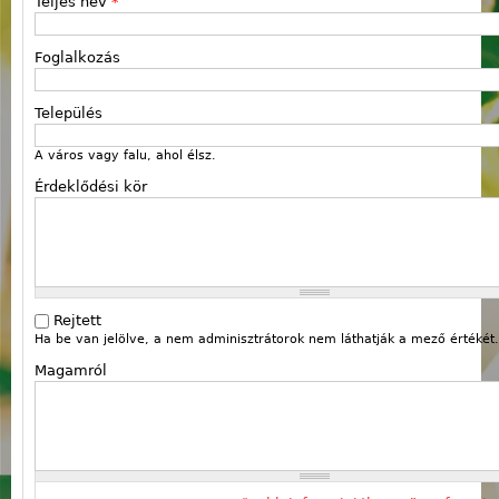
Teljes név
*
Foglalkozás
Település
A város vagy falu, ahol élsz.
Érdeklődési kör
Rejtett
Ha be van jelölve, a nem adminisztrátorok nem láthatják a mező értékét.
Magamról