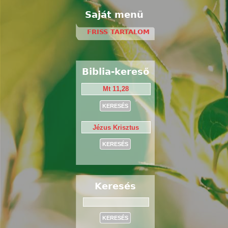
Saját menü
FRISS TARTALOM
Biblia-kereső
Keresés
Keresés