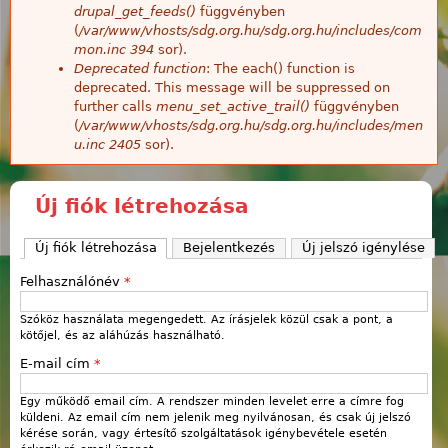
drupal_get_feeds()
függvényben
(
/var/www/vhosts/sdg.org.hu/sdg.org.hu/includes/com
mon.inc
394
sor).
Deprecated function
: The each() function is
deprecated. This message will be suppressed on
further calls
menu_set_active_trail()
függvényben
(
/var/www/vhosts/sdg.org.hu/sdg.org.hu/includes/men
u.inc
2405
sor).
Új fiók létrehozása
Új fiók létrehozása
(aktív fül)
Bejelentkezés
Új jelszó igénylése
Felhasználónév
*
Szóköz használata megengedett. Az írásjelek közül csak a pont, a
kötőjel, és az aláhúzás használható.
E-mail cím
*
Egy működő email cím. A rendszer minden levelet erre a címre fog
küldeni. Az email cím nem jelenik meg nyilvánosan, és csak új jelszó
kérése során, vagy értesítő szolgáltatások igénybevétele esetén