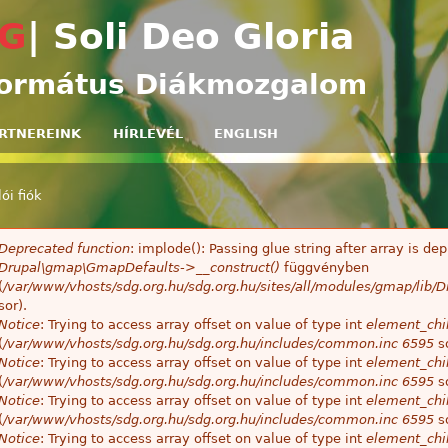
Ugrás a tartalomra
G
| Soli Deo Gloria
ormátus Diákmozgalom
RTNEREINK
HÍRLEVÉL
ENGLISH
ói fiók
egi hely
Deprecated function
: implode(): Passing glue string after array is 
ibaüzenet
Drupal\gmap\GmapDefaults->__construct()
függvényben
(
/var/www/vhosts/sdg.org.hu/sdg.org.hu/sites/all/modules/gmap/lib
sor).
Notice
: Trying to access array offset on value of type int
element_chil
(
/var/www/vhosts/sdg.org.hu/sdg.org.hu/includes/common.inc
6595
so
Notice
: Trying to access array offset on value of type int
element_chil
(
/var/www/vhosts/sdg.org.hu/sdg.org.hu/includes/common.inc
6595
so
Notice
: Trying to access array offset on value of type int
element_chil
(
/var/www/vhosts/sdg.org.hu/sdg.org.hu/includes/common.inc
6595
so
Notice
: Trying to access array offset on value of type int
element_chil