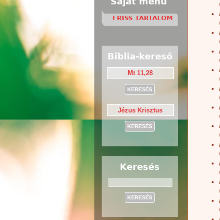
Saját menü
FRISS TARTALOM
Biblia-kereső
Keresés
Keresés