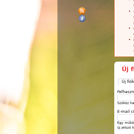
Új 
Új fió
Felhasz
Szóköz ha
E-mail 
Egy működ
új jelszó