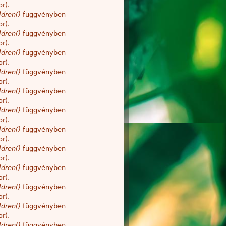
r).
dren()
függvényben
r).
dren()
függvényben
r).
dren()
függvényben
r).
dren()
függvényben
r).
dren()
függvényben
r).
dren()
függvényben
r).
dren()
függvényben
r).
dren()
függvényben
r).
dren()
függvényben
r).
dren()
függvényben
r).
dren()
függvényben
r).
dren()
függvényben