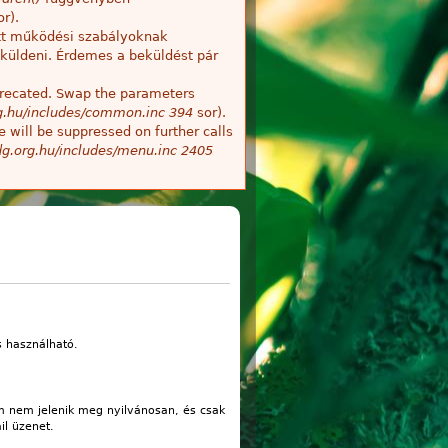
r).
tt működési szabályoknak
küldeni. Érdemes a beküldést pár
deprecated. Swap the parameters
g.hu/includes/common.inc
394
sor).
 will be suppressed on further calls
g.org.hu/includes/menu.inc
2405
s használható.
m nem jelenik meg nyilvánosan, és csak
il üzenet.