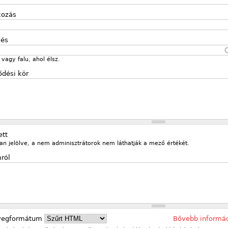
kozás
lés
vagy falu, ahol élsz.
ődési kör
ett
an jelölve, a nem adminisztrátorok nem láthatják a mező értékét.
ról
vegformátum
Bővebb informá