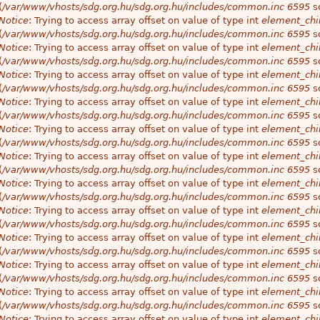
(
/var/www/vhosts/sdg.org.hu/sdg.org.hu/includes/common.inc
6595
so
Notice
: Trying to access array offset on value of type int
element_chil
(
/var/www/vhosts/sdg.org.hu/sdg.org.hu/includes/common.inc
6595
so
Notice
: Trying to access array offset on value of type int
element_chil
(
/var/www/vhosts/sdg.org.hu/sdg.org.hu/includes/common.inc
6595
so
Notice
: Trying to access array offset on value of type int
element_chil
(
/var/www/vhosts/sdg.org.hu/sdg.org.hu/includes/common.inc
6595
so
Notice
: Trying to access array offset on value of type int
element_chil
(
/var/www/vhosts/sdg.org.hu/sdg.org.hu/includes/common.inc
6595
so
Notice
: Trying to access array offset on value of type int
element_chil
(
/var/www/vhosts/sdg.org.hu/sdg.org.hu/includes/common.inc
6595
so
Notice
: Trying to access array offset on value of type int
element_chil
(
/var/www/vhosts/sdg.org.hu/sdg.org.hu/includes/common.inc
6595
so
Notice
: Trying to access array offset on value of type int
element_chil
(
/var/www/vhosts/sdg.org.hu/sdg.org.hu/includes/common.inc
6595
so
Notice
: Trying to access array offset on value of type int
element_chil
(
/var/www/vhosts/sdg.org.hu/sdg.org.hu/includes/common.inc
6595
so
Notice
: Trying to access array offset on value of type int
element_chil
(
/var/www/vhosts/sdg.org.hu/sdg.org.hu/includes/common.inc
6595
so
Notice
: Trying to access array offset on value of type int
element_chil
(
/var/www/vhosts/sdg.org.hu/sdg.org.hu/includes/common.inc
6595
so
Notice
: Trying to access array offset on value of type int
element_chil
(
/var/www/vhosts/sdg.org.hu/sdg.org.hu/includes/common.inc
6595
so
Notice
: Trying to access array offset on value of type int
element_chil