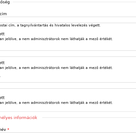
tőség
 cím
ostai cím, a tagnyilvántartás és hivatalos levelezés végett.
ett
an jelölve, a nem adminisztrátorok nem láthatják a mező értékét.
ett
an jelölve, a nem adminisztrátorok nem láthatják a mező értékét.
p
m
ett
an jelölve, a nem adminisztrátorok nem láthatják a mező értékét.
t
élyes információk
 név
*