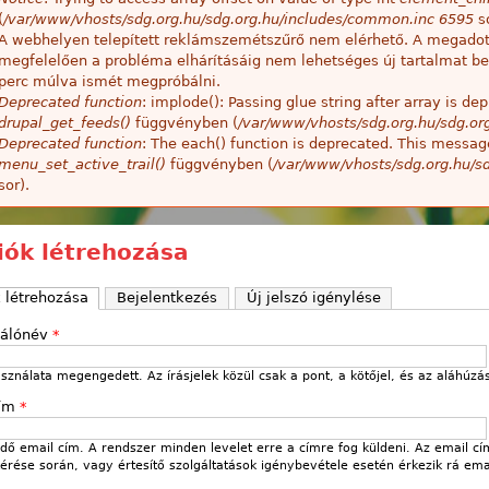
(
/var/www/vhosts/sdg.org.hu/sdg.org.hu/includes/common.inc
6595
so
A webhelyen telepített reklámszemétszűrő nem elérhető. A megado
megfelelően a probléma elhárításáig nem lehetséges új tartalmat be
perc múlva ismét megpróbálni.
Deprecated function
: implode(): Passing glue string after array is 
drupal_get_feeds()
függvényben (
/var/www/vhosts/sdg.org.hu/sdg.or
Deprecated function
: The each() function is deprecated. This message
menu_set_active_trail()
függvényben (
/var/www/vhosts/sdg.org.hu/sd
sor).
fiók létrehozása
k létrehozása
(aktív fül)
Bejelentkezés
Új jelszó igénylése
nálónév
*
sználata megengedett. Az írásjelek közül csak a pont, a kötőjel, és az aláhúzá
cím
*
ő email cím. A rendszer minden levelet erre a címre fog küldeni. Az email cí
 kérése során, vagy értesítő szolgáltatások igénybevétele esetén érkezik rá ema