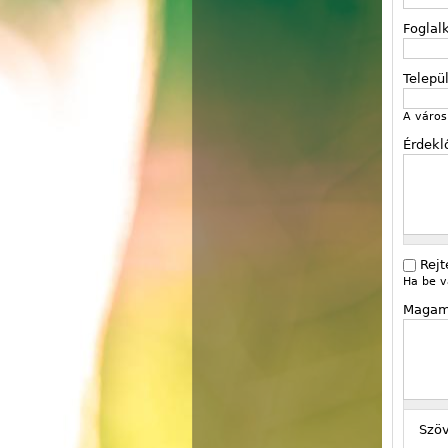
Foglal
Telepü
A város 
Érdekl
Rejt
Ha be v
Magam
Szö