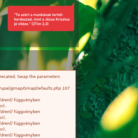
deprecated. Swap the parameters
/Drupal/gmap/GmapDefaults.php
107
dren()
függvényben
r).
dren()
függvényben
r).
dren()
függvényben
r).
dren()
függvényben