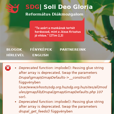
Ugrás a tartalomra
SDG
| Soli Deo Gloria
Református Diákmozgalom
BLOGOK
FÉNYKÉPEK
PARTNEREINK
HÍRLEVÉL
ENGLISH
Deprecated function
: implode(): Passing glue string
Hibaüzenet
after array is deprecated. Swap the parameters
Drupal\gmap\GmapDefaults->__construct()
függvényben
(
/var/www/vhosts/sdg.org.hu/sdg.org.hu/sites/all/mod
ules/gmap/lib/Drupal/gmap/GmapDefaults.php
107
sor).
Deprecated function
: implode(): Passing glue string
after array is deprecated. Swap the parameters
drupal_get_feeds()
függvényben