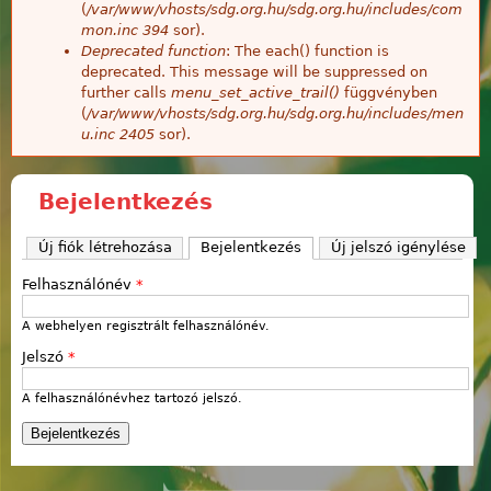
(
/var/www/vhosts/sdg.org.hu/sdg.org.hu/includes/com
mon.inc
394
sor).
Deprecated function
: The each() function is
deprecated. This message will be suppressed on
further calls
menu_set_active_trail()
függvényben
(
/var/www/vhosts/sdg.org.hu/sdg.org.hu/includes/men
u.inc
2405
sor).
Bejelentkezés
Új fiók létrehozása
Bejelentkezés
(aktív fül)
Új jelszó igénylése
Felhasználónév
*
A webhelyen regisztrált felhasználónév.
Jelszó
*
A felhasználónévhez tartozó jelszó.