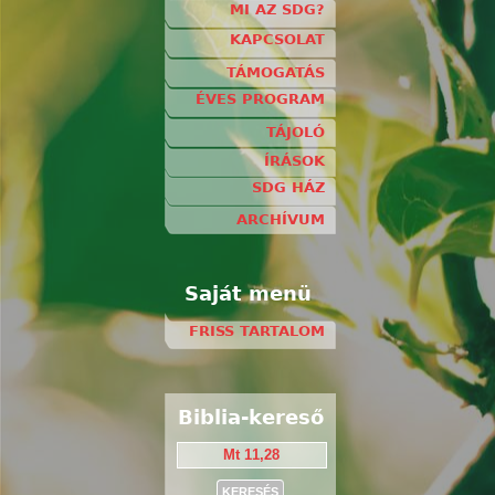
MI AZ SDG?
KAPCSOLAT
TÁMOGATÁS
ÉVES PROGRAM
TÁJOLÓ
ÍRÁSOK
SDG HÁZ
ARCHÍVUM
Saját menü
FRISS TARTALOM
Biblia-kereső