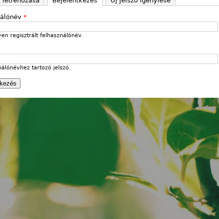
k létrehozása
Bejelentkezés
(aktív fül)
Új jelszó igénylése
nálónév
*
en regisztrált felhasználónév.
nálónévhez tartozó jelszó.