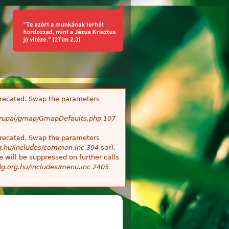
deprecated. Swap the parameters
/Drupal/gmap/GmapDefaults.php
107
deprecated. Swap the parameters
g.hu/includes/common.inc
394
sor).
 will be suppressed on further calls
g.org.hu/includes/menu.inc
2405