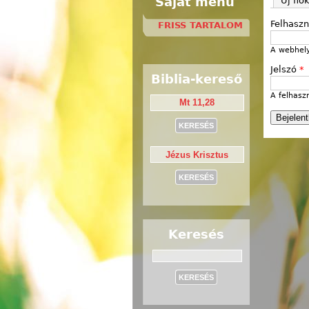
Saját menü
Új fió
Felhasz
FRISS TARTALOM
A webhely
Jelszó
*
Biblia-kereső
A felhasz
Keresés
Keresés