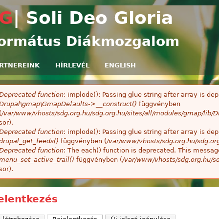
Ugrás a tartalomra
G
| Soli Deo Gloria
ormátus Diákmozgalom
RTNEREINK
HÍRLEVÉL
ENGLISH
Deprecated function
: implode(): Passing glue string after array is 
ibaüzenet
Drupal\gmap\GmapDefaults->__construct()
függvényben
(
/var/www/vhosts/sdg.org.hu/sdg.org.hu/sites/all/modules/gmap/lib
sor).
Deprecated function
: implode(): Passing glue string after array is 
drupal_get_feeds()
függvényben (
/var/www/vhosts/sdg.org.hu/sdg.or
Deprecated function
: The each() function is deprecated. This message
menu_set_active_trail()
függvényben (
/var/www/vhosts/sdg.org.hu/sd
sor).
elentkezés