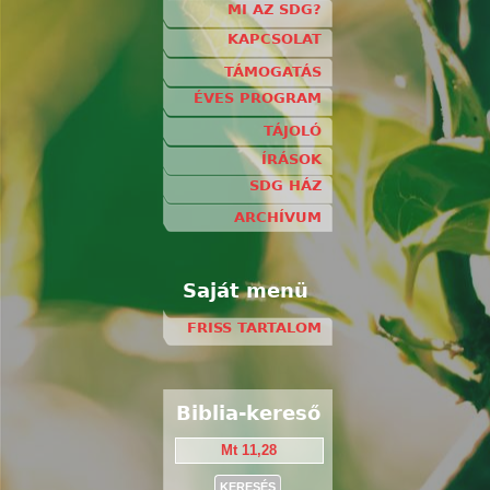
MI AZ SDG?
KAPCSOLAT
TÁMOGATÁS
ÉVES PROGRAM
TÁJOLÓ
ÍRÁSOK
SDG HÁZ
ARCHÍVUM
Saját menü
FRISS TARTALOM
Biblia-kereső