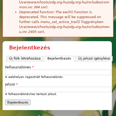
(
/var/www/vhosts/sdg.org.hu/sdg.org.hu/includes/com
mon.inc
394
sor).
Deprecated function
: The each() function is
deprecated. This message will be suppressed on
further calls
menu_set_active_trail()
függvényben
(
/var/www/vhosts/sdg.org.hu/sdg.org.hu/includes/men
u.inc
2405
sor).
Bejelentkezés
Új fiók létrehozása
Bejelentkezés
(aktív fül)
Új jelszó igénylése
Felhasználónév
*
A webhelyen regisztrált felhasználónév.
Jelszó
*
A felhasználónévhez tartozó jelszó.