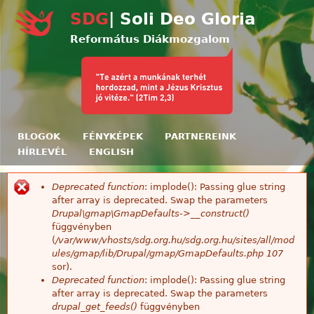
Ugrás a tartalomra
SDG
| Soli Deo Gloria
Református Diákmozgalom
BLOGOK
FÉNYKÉPEK
PARTNEREINK
HÍRLEVÉL
ENGLISH
Deprecated function
: implode(): Passing glue string
Hibaüzenet
after array is deprecated. Swap the parameters
Drupal\gmap\GmapDefaults->__construct()
függvényben
(
/var/www/vhosts/sdg.org.hu/sdg.org.hu/sites/all/mod
ules/gmap/lib/Drupal/gmap/GmapDefaults.php
107
sor).
Deprecated function
: implode(): Passing glue string
after array is deprecated. Swap the parameters
drupal_get_feeds()
függvényben