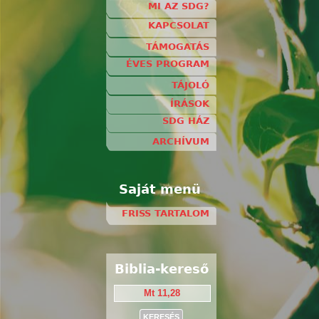
MI AZ SDG?
KAPCSOLAT
TÁMOGATÁS
ÉVES PROGRAM
TÁJOLÓ
ÍRÁSOK
SDG HÁZ
ARCHÍVUM
Saját menü
FRISS TARTALOM
Biblia-kereső