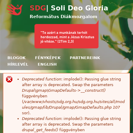
Ugrás a tartalomra
SDG
| Soli Deo Gloria
Református Diákmozgalom
BLOGOK
FÉNYKÉPEK
PARTNEREINK
HÍRLEVÉL
ENGLISH
Deprecated function
: implode(): Passing glue string
Hibaüzenet
after array is deprecated. Swap the parameters
Drupal\gmap\GmapDefaults->__construct()
függvényben
(
/var/www/vhosts/sdg.org.hu/sdg.org.hu/sites/all/mod
ules/gmap/lib/Drupal/gmap/GmapDefaults.php
107
sor).
Deprecated function
: implode(): Passing glue string
after array is deprecated. Swap the parameters
drupal_get_feeds()
függvényben