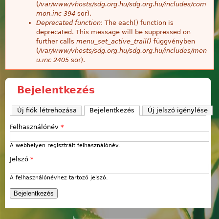
(
/var/www/vhosts/sdg.org.hu/sdg.org.hu/includes/com
mon.inc
394
sor).
Deprecated function
: The each() function is
deprecated. This message will be suppressed on
further calls
menu_set_active_trail()
függvényben
(
/var/www/vhosts/sdg.org.hu/sdg.org.hu/includes/men
u.inc
2405
sor).
Bejelentkezés
Új fiók létrehozása
Bejelentkezés
(aktív fül)
Új jelszó igénylése
Felhasználónév
*
A webhelyen regisztrált felhasználónév.
Jelszó
*
A felhasználónévhez tartozó jelszó.