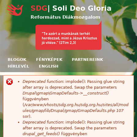
Ugrás a tartalomra
SDG
| Soli Deo Gloria
Református Diákmozgalom
BLOGOK
FÉNYKÉPEK
PARTNEREINK
HÍRLEVÉL
ENGLISH
Deprecated function
: implode(): Passing glue string
Hibaüzenet
after array is deprecated. Swap the parameters
Drupal\gmap\GmapDefaults->__construct()
függvényben
(
/var/www/vhosts/sdg.org.hu/sdg.org.hu/sites/all/mod
ules/gmap/lib/Drupal/gmap/GmapDefaults.php
107
sor).
Deprecated function
: implode(): Passing glue string
after array is deprecated. Swap the parameters
drupal_get_feeds()
függvényben