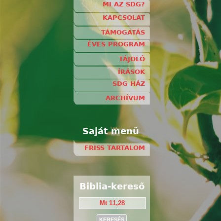
MI AZ SDG?
KAPCSOLAT
TÁMOGATÁS
ÉVES PROGRAM
TÁJOLÓ
ÍRÁSOK
SDG HÁZ
ARCHÍVUM
Saját menü
FRISS TARTALOM
Biblia-kereső