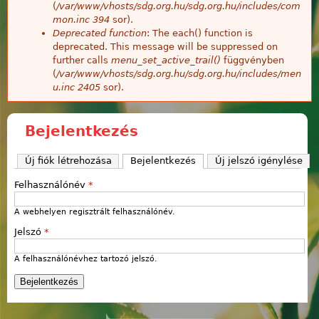
(
/var/www/vhosts/sdg.org.hu/sdg.org.hu/includes/com
mon.inc
394
sor).
Deprecated function
: The each() function is
deprecated. This message will be suppressed on
further calls
menu_set_active_trail()
függvényben
(
/var/www/vhosts/sdg.org.hu/sdg.org.hu/includes/men
u.inc
2405
sor).
Bejelentkezés
Új fiók létrehozása
Bejelentkezés
(aktív fül)
Új jelszó igénylése
Felhasználónév
*
A webhelyen regisztrált felhasználónév.
Jelszó
*
A felhasználónévhez tartozó jelszó.