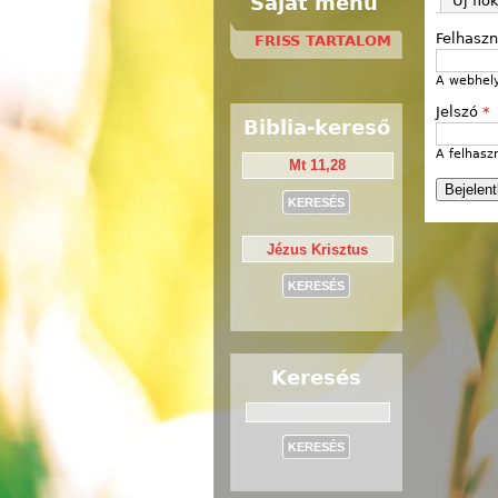
Saját menü
Új fió
Felhasz
FRISS TARTALOM
A webhely
Jelszó
*
Biblia-kereső
A felhasz
Keresés
Keresés