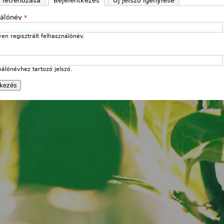
k létrehozása
Bejelentkezés
(aktív fül)
Új jelszó igénylése
nálónév
*
en regisztrált felhasználónév.
nálónévhez tartozó jelszó.