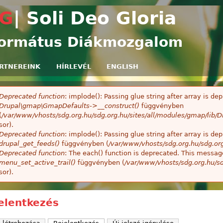
Ugrás a tartalomra
G
| Soli Deo Gloria
ormátus Diákmozgalom
RTNEREINK
HÍRLEVÉL
ENGLISH
Deprecated function
: implode(): Passing glue string after array is 
ibaüzenet
Drupal\gmap\GmapDefaults->__construct()
függvényben
(
/var/www/vhosts/sdg.org.hu/sdg.org.hu/sites/all/modules/gmap/lib
sor).
Deprecated function
: implode(): Passing glue string after array is 
drupal_get_feeds()
függvényben (
/var/www/vhosts/sdg.org.hu/sdg.or
Deprecated function
: The each() function is deprecated. This message
menu_set_active_trail()
függvényben (
/var/www/vhosts/sdg.org.hu/sd
sor).
elentkezés