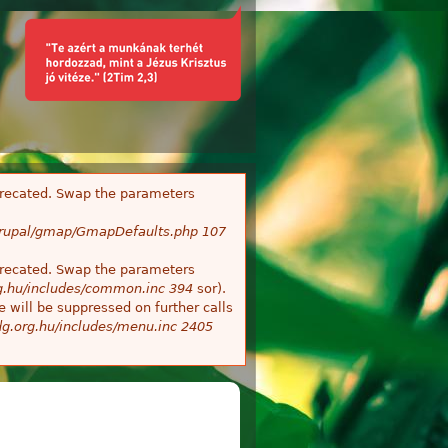
deprecated. Swap the parameters
/Drupal/gmap/GmapDefaults.php
107
deprecated. Swap the parameters
g.hu/includes/common.inc
394
sor).
 will be suppressed on further calls
g.org.hu/includes/menu.inc
2405