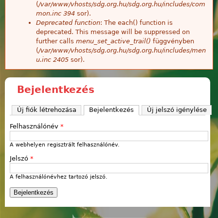
(
/var/www/vhosts/sdg.org.hu/sdg.org.hu/includes/com
mon.inc
394
sor).
Deprecated function
: The each() function is
deprecated. This message will be suppressed on
further calls
menu_set_active_trail()
függvényben
(
/var/www/vhosts/sdg.org.hu/sdg.org.hu/includes/men
u.inc
2405
sor).
Bejelentkezés
Új fiók létrehozása
Bejelentkezés
(aktív fül)
Új jelszó igénylése
Felhasználónév
*
A webhelyen regisztrált felhasználónév.
Jelszó
*
A felhasználónévhez tartozó jelszó.