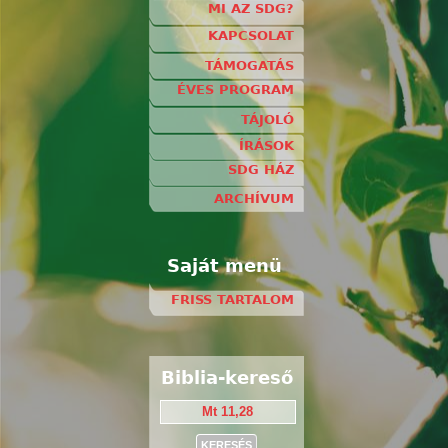
MI AZ SDG?
KAPCSOLAT
TÁMOGATÁS
ÉVES PROGRAM
TÁJOLÓ
ÍRÁSOK
SDG HÁZ
ARCHÍVUM
Saját menü
FRISS TARTALOM
Biblia-kereső