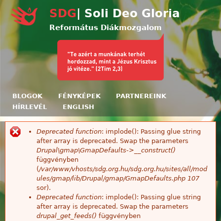
Ugrás a tartalomra
SDG
| Soli Deo Gloria
Református Diákmozgalom
BLOGOK
FÉNYKÉPEK
PARTNEREINK
HÍRLEVÉL
ENGLISH
Deprecated function
: implode(): Passing glue string
Hibaüzenet
after array is deprecated. Swap the parameters
Drupal\gmap\GmapDefaults->__construct()
függvényben
(
/var/www/vhosts/sdg.org.hu/sdg.org.hu/sites/all/mod
ules/gmap/lib/Drupal/gmap/GmapDefaults.php
107
sor).
Deprecated function
: implode(): Passing glue string
after array is deprecated. Swap the parameters
drupal_get_feeds()
függvényben