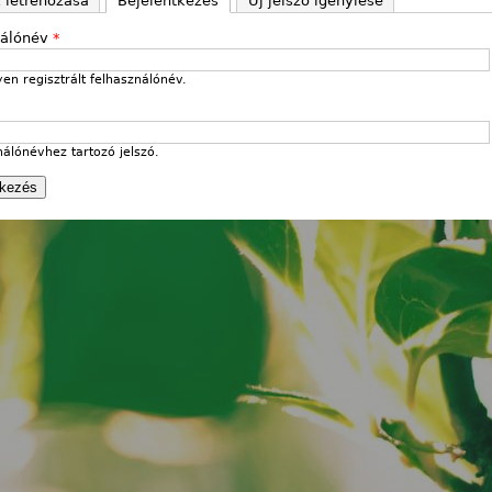
k létrehozása
Bejelentkezés
(aktív fül)
Új jelszó igénylése
nálónév
*
en regisztrált felhasználónév.
nálónévhez tartozó jelszó.