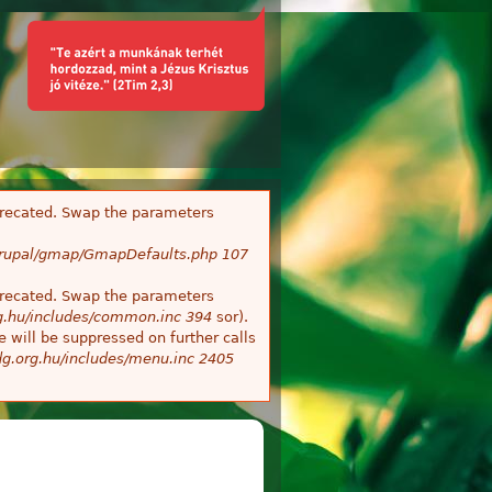
deprecated. Swap the parameters
/Drupal/gmap/GmapDefaults.php
107
deprecated. Swap the parameters
g.hu/includes/common.inc
394
sor).
 will be suppressed on further calls
g.org.hu/includes/menu.inc
2405