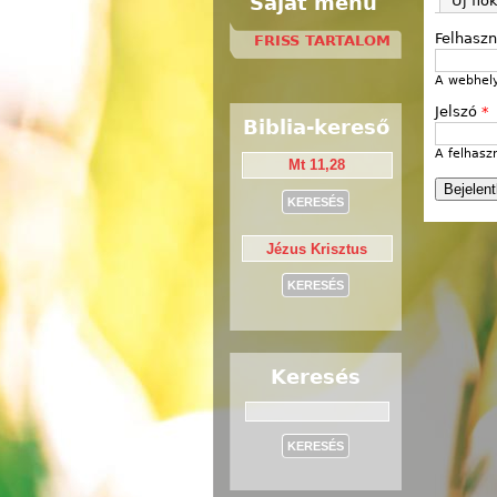
Saját menü
Új fió
Felhasz
FRISS TARTALOM
A webhely
Jelszó
*
Biblia-kereső
A felhasz
Keresés
Keresés