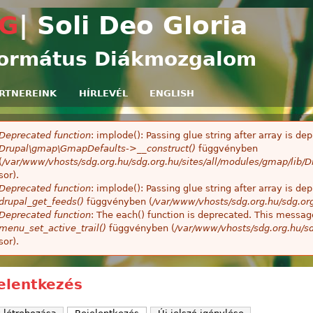
Ugrás a tartalomra
G
| Soli Deo Gloria
ormátus Diákmozgalom
RTNEREINK
HÍRLEVÉL
ENGLISH
Deprecated function
: implode(): Passing glue string after array is 
ibaüzenet
Drupal\gmap\GmapDefaults->__construct()
függvényben
(
/var/www/vhosts/sdg.org.hu/sdg.org.hu/sites/all/modules/gmap/lib
sor).
Deprecated function
: implode(): Passing glue string after array is 
drupal_get_feeds()
függvényben (
/var/www/vhosts/sdg.org.hu/sdg.or
Deprecated function
: The each() function is deprecated. This message
menu_set_active_trail()
függvényben (
/var/www/vhosts/sdg.org.hu/sd
sor).
elentkezés