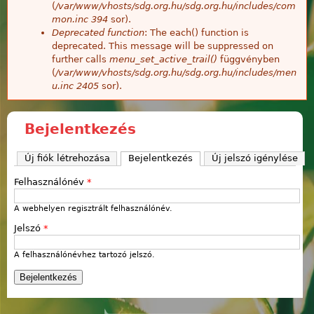
(
/var/www/vhosts/sdg.org.hu/sdg.org.hu/includes/com
mon.inc
394
sor).
Deprecated function
: The each() function is
deprecated. This message will be suppressed on
further calls
menu_set_active_trail()
függvényben
(
/var/www/vhosts/sdg.org.hu/sdg.org.hu/includes/men
u.inc
2405
sor).
Bejelentkezés
Új fiók létrehozása
Bejelentkezés
(aktív fül)
Új jelszó igénylése
Felhasználónév
*
A webhelyen regisztrált felhasználónév.
Jelszó
*
A felhasználónévhez tartozó jelszó.