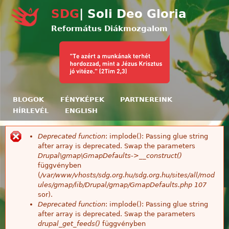
Ugrás a tartalomra
SDG
| Soli Deo Gloria
Református Diákmozgalom
BLOGOK
FÉNYKÉPEK
PARTNEREINK
HÍRLEVÉL
ENGLISH
Deprecated function
: implode(): Passing glue string
Hibaüzenet
after array is deprecated. Swap the parameters
Drupal\gmap\GmapDefaults->__construct()
függvényben
(
/var/www/vhosts/sdg.org.hu/sdg.org.hu/sites/all/mod
ules/gmap/lib/Drupal/gmap/GmapDefaults.php
107
sor).
Deprecated function
: implode(): Passing glue string
after array is deprecated. Swap the parameters
drupal_get_feeds()
függvényben