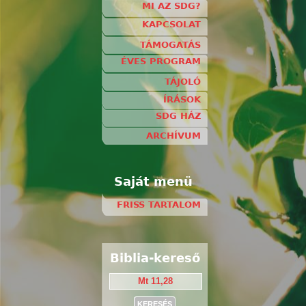
MI AZ SDG?
KAPCSOLAT
TÁMOGATÁS
ÉVES PROGRAM
TÁJOLÓ
ÍRÁSOK
SDG HÁZ
ARCHÍVUM
Saját menü
FRISS TARTALOM
Biblia-kereső