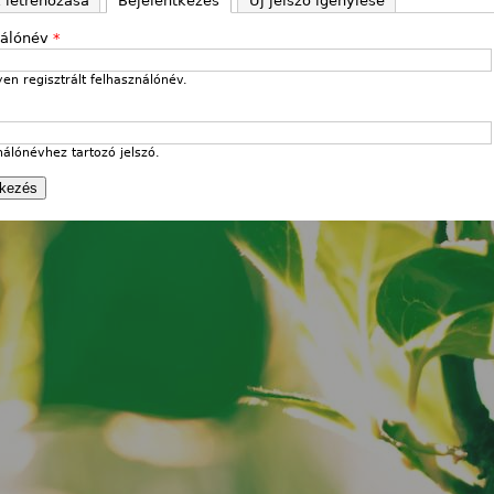
k létrehozása
Bejelentkezés
(aktív fül)
Új jelszó igénylése
nálónév
*
en regisztrált felhasználónév.
nálónévhez tartozó jelszó.