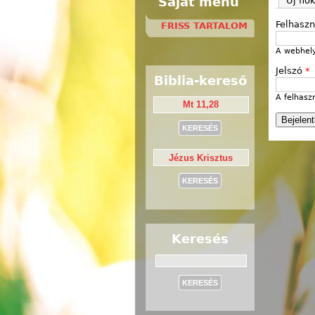
Saját menü
Új fió
Felhasz
FRISS TARTALOM
A webhely
Jelszó
*
Biblia-kereső
A felhasz
Keresés
Keresés