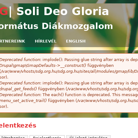
Ugrás a tartalomra
G
| Soli Deo Gloria
ormátus Diákmozgalom
RTNEREINK
HÍRLEVÉL
ENGLISH
Deprecated function
: implode(): Passing glue string after array is 
ibaüzenet
Drupal\gmap\GmapDefaults->__construct()
függvényben
(
/var/www/vhosts/sdg.org.hu/sdg.org.hu/sites/all/modules/gmap/lib
sor).
Deprecated function
: implode(): Passing glue string after array is 
drupal_get_feeds()
függvényben (
/var/www/vhosts/sdg.org.hu/sdg.or
Deprecated function
: The each() function is deprecated. This message
menu_set_active_trail()
függvényben (
/var/www/vhosts/sdg.org.hu/sd
sor).
elentkezés