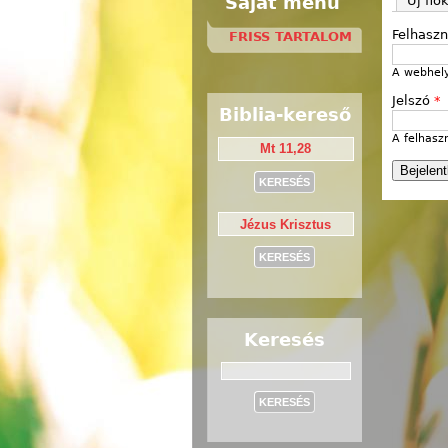
Saját menü
Új fió
Felhasz
FRISS TARTALOM
A webhely
Jelszó
*
Biblia-kereső
A felhasz
Keresés
Keresés