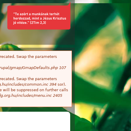
deprecated. Swap the parameters
/Drupal/gmap/GmapDefaults.php
107
deprecated. Swap the parameters
g.hu/includes/common.inc
394
sor).
 will be suppressed on further calls
g.org.hu/includes/menu.inc
2405