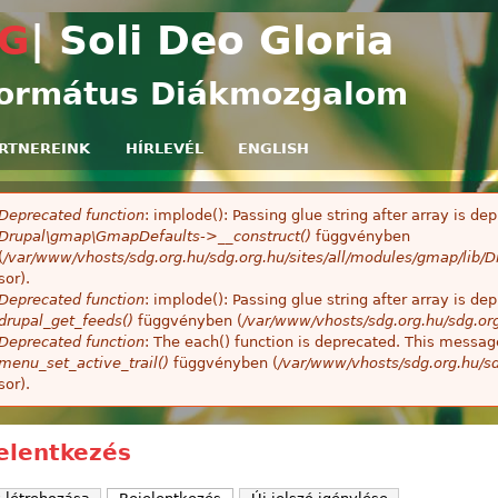
Ugrás a tartalomra
G
| Soli Deo Gloria
ormátus Diákmozgalom
RTNEREINK
HÍRLEVÉL
ENGLISH
Deprecated function
: implode(): Passing glue string after array is 
ibaüzenet
Drupal\gmap\GmapDefaults->__construct()
függvényben
(
/var/www/vhosts/sdg.org.hu/sdg.org.hu/sites/all/modules/gmap/lib
sor).
Deprecated function
: implode(): Passing glue string after array is 
drupal_get_feeds()
függvényben (
/var/www/vhosts/sdg.org.hu/sdg.or
Deprecated function
: The each() function is deprecated. This message
menu_set_active_trail()
függvényben (
/var/www/vhosts/sdg.org.hu/sd
sor).
elentkezés