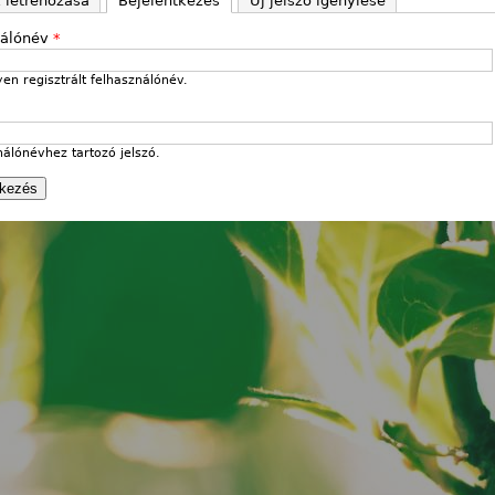
k létrehozása
Bejelentkezés
(aktív fül)
Új jelszó igénylése
nálónév
*
en regisztrált felhasználónév.
nálónévhez tartozó jelszó.