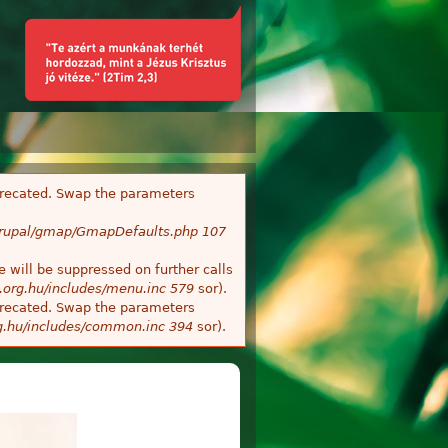
deprecated. Swap the parameters
/Drupal/gmap/GmapDefaults.php
107
 will be suppressed on further calls
.org.hu/includes/menu.inc
579
sor).
deprecated. Swap the parameters
g.hu/includes/common.inc
394
sor).