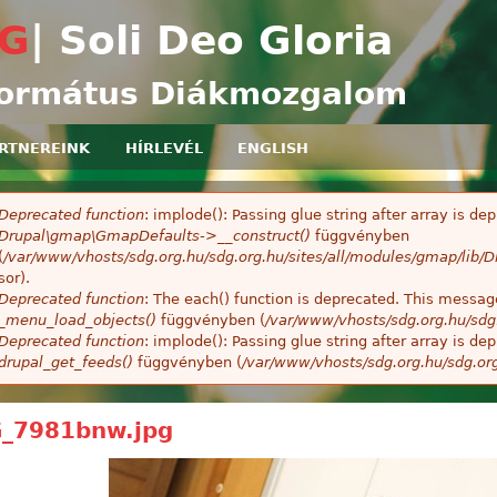
Ugrás a tartalomra
G
| Soli Deo Gloria
ormátus Diákmozgalom
RTNEREINK
HÍRLEVÉL
ENGLISH
Deprecated function
: implode(): Passing glue string after array is 
ibaüzenet
Drupal\gmap\GmapDefaults->__construct()
függvényben
(
/var/www/vhosts/sdg.org.hu/sdg.org.hu/sites/all/modules/gmap/lib
sor).
Deprecated function
: The each() function is deprecated. This message
_menu_load_objects()
függvényben (
/var/www/vhosts/sdg.org.hu/sdg
Deprecated function
: implode(): Passing glue string after array is 
drupal_get_feeds()
függvényben (
/var/www/vhosts/sdg.org.hu/sdg.or
_7981bnw.jpg