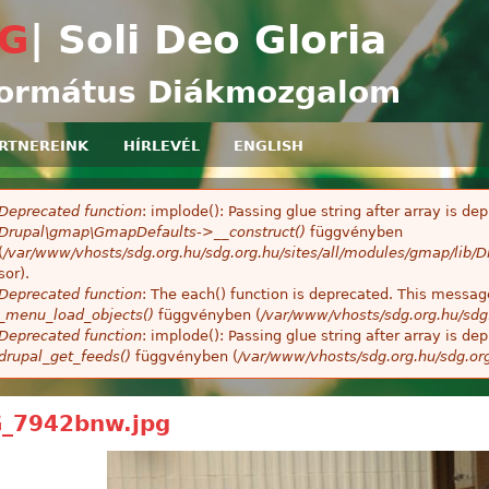
Ugrás a tartalomra
G
| Soli Deo Gloria
ormátus Diákmozgalom
RTNEREINK
HÍRLEVÉL
ENGLISH
Deprecated function
: implode(): Passing glue string after array is 
ibaüzenet
Drupal\gmap\GmapDefaults->__construct()
függvényben
(
/var/www/vhosts/sdg.org.hu/sdg.org.hu/sites/all/modules/gmap/lib
sor).
Deprecated function
: The each() function is deprecated. This message
_menu_load_objects()
függvényben (
/var/www/vhosts/sdg.org.hu/sdg
Deprecated function
: implode(): Passing glue string after array is 
drupal_get_feeds()
függvényben (
/var/www/vhosts/sdg.org.hu/sdg.or
_7942bnw.jpg