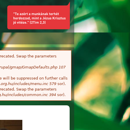
deprecated. Swap the parameters
/Drupal/gmap/GmapDefaults.php
107
 will be suppressed on further calls
.org.hu/includes/menu.inc
579
sor).
deprecated. Swap the parameters
g.hu/includes/common.inc
394
sor).