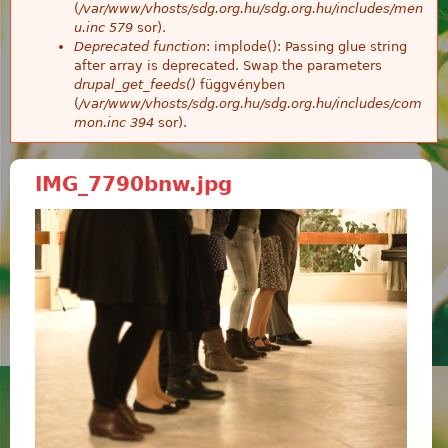
(
/var/www/vhosts/sdg.org.hu/sdg.org.hu/includes/men
u.inc
579
sor).
Deprecated function
: implode(): Passing glue string
after array is deprecated. Swap the parameters
drupal_get_feeds()
függvényben
(
/var/www/vhosts/sdg.org.hu/sdg.org.hu/includes/com
mon.inc
394
sor).
IMG_7790bnw.jpg