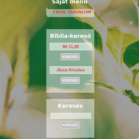
Saját menü
FRISS TARTALOM
Biblia-kereső
Keresés
Keresés