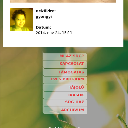
Beküldte:
gyongyi
Dátum:
2014. nov 24. 15:11
MI AZ SDG?
KAPCSOLAT
TÁMOGATÁS
ÉVES PROGRAM
TÁJOLÓ
ÍRÁSOK
SDG HÁZ
ARCHÍVUM