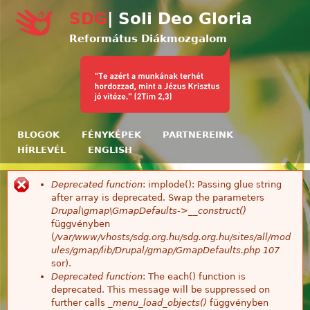
Ugrás a tartalomra
SDG
| Soli Deo Gloria
Református Diákmozgalom
BLOGOK
FÉNYKÉPEK
PARTNEREINK
HÍRLEVÉL
ENGLISH
Deprecated function
: implode(): Passing glue string
Hibaüzenet
after array is deprecated. Swap the parameters
Drupal\gmap\GmapDefaults->__construct()
függvényben
(
/var/www/vhosts/sdg.org.hu/sdg.org.hu/sites/all/mod
ules/gmap/lib/Drupal/gmap/GmapDefaults.php
107
sor).
Deprecated function
: The each() function is
deprecated. This message will be suppressed on
further calls
_menu_load_objects()
függvényben