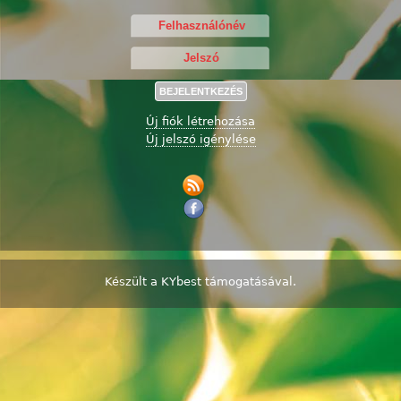
Új fiók létrehozása
Új jelszó igénylése
Készült a
KYbest
támogatásával.