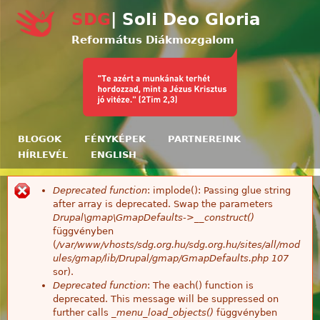
Ugrás a tartalomra
SDG
| Soli Deo Gloria
Református Diákmozgalom
BLOGOK
FÉNYKÉPEK
PARTNEREINK
HÍRLEVÉL
ENGLISH
Deprecated function
: implode(): Passing glue string
Hibaüzenet
after array is deprecated. Swap the parameters
Drupal\gmap\GmapDefaults->__construct()
függvényben
(
/var/www/vhosts/sdg.org.hu/sdg.org.hu/sites/all/mod
ules/gmap/lib/Drupal/gmap/GmapDefaults.php
107
sor).
Deprecated function
: The each() function is
deprecated. This message will be suppressed on
further calls
_menu_load_objects()
függvényben