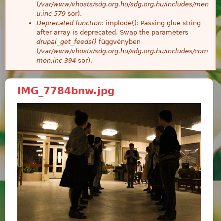
(
/var/www/vhosts/sdg.org.hu/sdg.org.hu/includes/men
u.inc
579
sor).
Deprecated function
: implode(): Passing glue string
after array is deprecated. Swap the parameters
drupal_get_feeds()
függvényben
(
/var/www/vhosts/sdg.org.hu/sdg.org.hu/includes/com
mon.inc
394
sor).
IMG_7784bnw.jpg