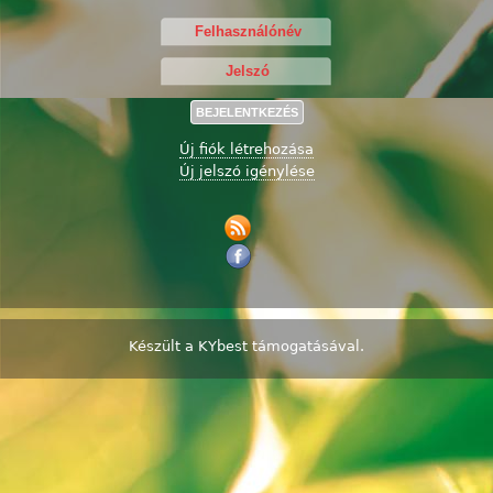
Új fiók létrehozása
Új jelszó igénylése
Készült a
KYbest
támogatásával.