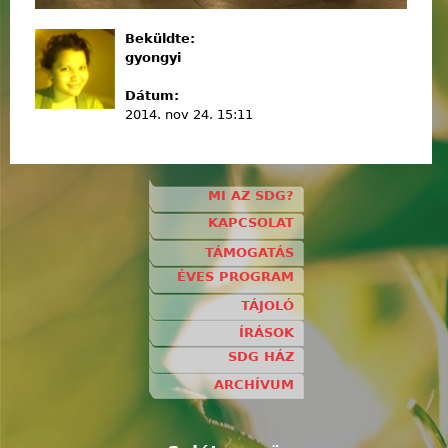
Beküldte:
gyongyi
Dátum:
2014. nov 24. 15:11
MI AZ SDG?
KAPCSOLAT
TÁMOGATÁS
ÉVES PROGRAM
TÁJOLÓ
ÍRÁSOK
SDG HÁZ
ARCHÍVUM