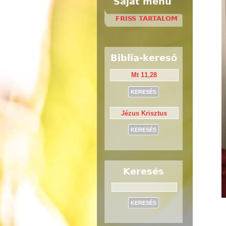
Saját menü
FRISS TARTALOM
Biblia-kereső
Keresés
Keresés