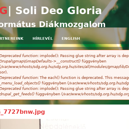
Ugrás a tartalomra
G
| Soli Deo Gloria
ormátus Diákmozgalom
RTNEREINK
HÍRLEVÉL
ENGLISH
Deprecated function
: implode(): Passing glue string after array is 
ibaüzenet
Drupal\gmap\GmapDefaults->__construct()
függvényben
(
/var/www/vhosts/sdg.org.hu/sdg.org.hu/sites/all/modules/gmap/lib
sor).
Deprecated function
: The each() function is deprecated. This message
_menu_load_objects()
függvényben (
/var/www/vhosts/sdg.org.hu/sdg
Deprecated function
: implode(): Passing glue string after array is 
drupal_get_feeds()
függvényben (
/var/www/vhosts/sdg.org.hu/sdg.or
_7727bnw.jpg