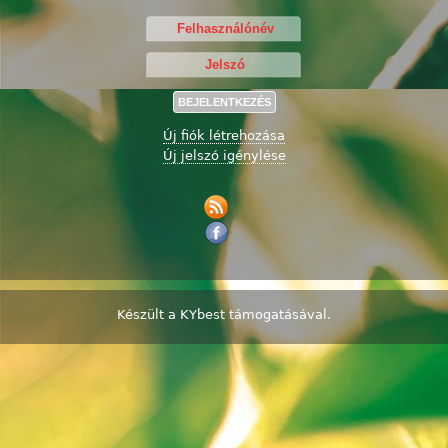
Új fiók létrehozása
Új jelszó igénylése
Készült a
KYbest
támogatásával.