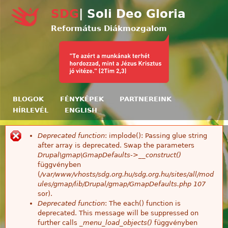
Ugrás a tartalomra
SDG
| Soli Deo Gloria
Református Diákmozgalom
BLOGOK
FÉNYKÉPEK
PARTNEREINK
HÍRLEVÉL
ENGLISH
Deprecated function
: implode(): Passing glue string
Hibaüzenet
after array is deprecated. Swap the parameters
Drupal\gmap\GmapDefaults->__construct()
függvényben
(
/var/www/vhosts/sdg.org.hu/sdg.org.hu/sites/all/mod
ules/gmap/lib/Drupal/gmap/GmapDefaults.php
107
sor).
Deprecated function
: The each() function is
deprecated. This message will be suppressed on
further calls
_menu_load_objects()
függvényben