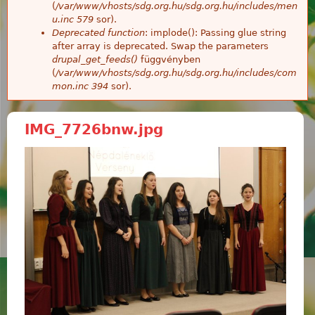
(
/var/www/vhosts/sdg.org.hu/sdg.org.hu/includes/men
u.inc
579
sor).
Deprecated function
: implode(): Passing glue string
after array is deprecated. Swap the parameters
drupal_get_feeds()
függvényben
(
/var/www/vhosts/sdg.org.hu/sdg.org.hu/includes/com
mon.inc
394
sor).
IMG_7726bnw.jpg