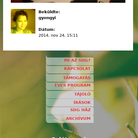
Beküldte:
gyongyi
Dátum:
2014. nov 24. 15:11
MI AZ SDG?
KAPCSOLAT
TÁMOGATÁS
ÉVES PROGRAM
TÁJOLÓ
ÍRÁSOK
SDG HÁZ
ARCHÍVUM