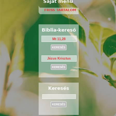
Saját menü
FRISS TARTALOM
Biblia-kereső
Keresés
Keresés