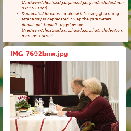
(
/var/www/vhosts/sdg.org.hu/sdg.org.hu/includes/men
u.inc
579
sor).
Deprecated function
: implode(): Passing glue string
after array is deprecated. Swap the parameters
drupal_get_feeds()
függvényben
(
/var/www/vhosts/sdg.org.hu/sdg.org.hu/includes/com
mon.inc
394
sor).
IMG_7692bnw.jpg