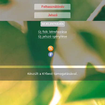
Új fiók létrehozása
Új jelszó igénylése
Készült a
KYbest
támogatásával.