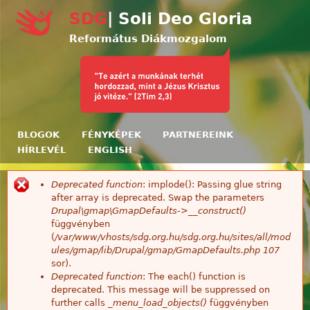
Ugrás a tartalomra
SDG
| Soli Deo Gloria
Református Diákmozgalom
BLOGOK
FÉNYKÉPEK
PARTNEREINK
HÍRLEVÉL
ENGLISH
Deprecated function
: implode(): Passing glue string
Hibaüzenet
after array is deprecated. Swap the parameters
Drupal\gmap\GmapDefaults->__construct()
függvényben
(
/var/www/vhosts/sdg.org.hu/sdg.org.hu/sites/all/mod
ules/gmap/lib/Drupal/gmap/GmapDefaults.php
107
sor).
Deprecated function
: The each() function is
deprecated. This message will be suppressed on
further calls
_menu_load_objects()
függvényben