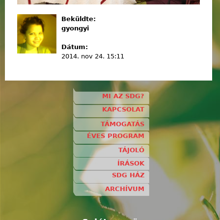
Beküldte:
gyongyi
Dátum:
2014. nov 24. 15:11
MI AZ SDG?
KAPCSOLAT
TÁMOGATÁS
ÉVES PROGRAM
TÁJOLÓ
ÍRÁSOK
SDG HÁZ
ARCHÍVUM