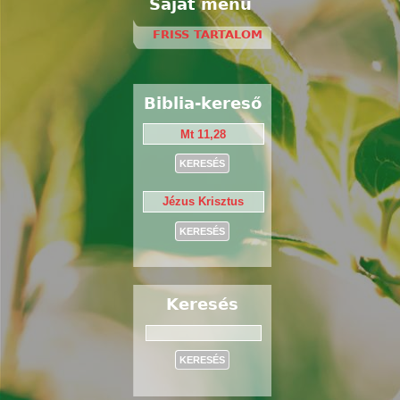
Saját menü
FRISS TARTALOM
Biblia-kereső
Keresés
Keresés