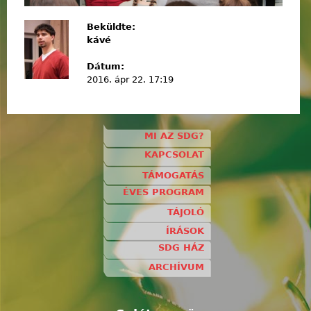
Beküldte:
kávé
Dátum:
2016. ápr 22. 17:19
MI AZ SDG?
KAPCSOLAT
TÁMOGATÁS
ÉVES PROGRAM
TÁJOLÓ
ÍRÁSOK
SDG HÁZ
ARCHÍVUM