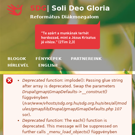
Ugrás a tartalomra
SDG
| Soli Deo Gloria
Református Diákmozgalom
BLOGOK
FÉNYKÉPEK
PARTNEREINK
HÍRLEVÉL
ENGLISH
Deprecated function
: implode(): Passing glue string
Hibaüzenet
after array is deprecated. Swap the parameters
Drupal\gmap\GmapDefaults->__construct()
függvényben
(
/var/www/vhosts/sdg.org.hu/sdg.org.hu/sites/all/mod
ules/gmap/lib/Drupal/gmap/GmapDefaults.php
107
sor).
Deprecated function
: The each() function is
deprecated. This message will be suppressed on
further calls
_menu_load_objects()
függvényben