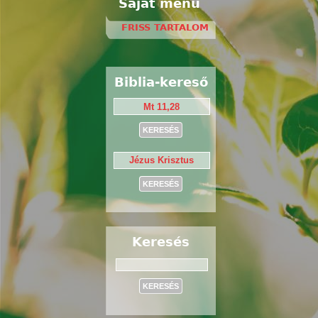
Saját menü
FRISS TARTALOM
Biblia-kereső
Keresés
Keresés