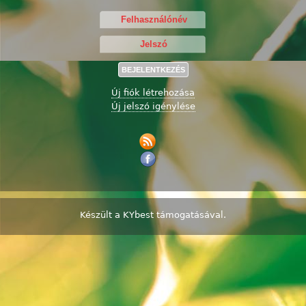
Új fiók létrehozása
Új jelszó igénylése
Készült a
KYbest
támogatásával.