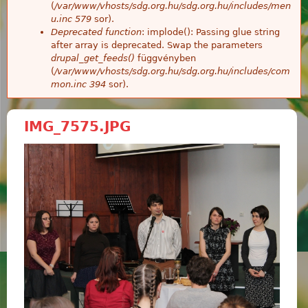
(
/var/www/vhosts/sdg.org.hu/sdg.org.hu/includes/men
u.inc
579
sor).
Deprecated function
: implode(): Passing glue string
after array is deprecated. Swap the parameters
drupal_get_feeds()
függvényben
(
/var/www/vhosts/sdg.org.hu/sdg.org.hu/includes/com
mon.inc
394
sor).
IMG_7575.JPG