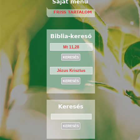
Saját menü
FRISS TARTALOM
Biblia-kereső
Keresés
Keresés