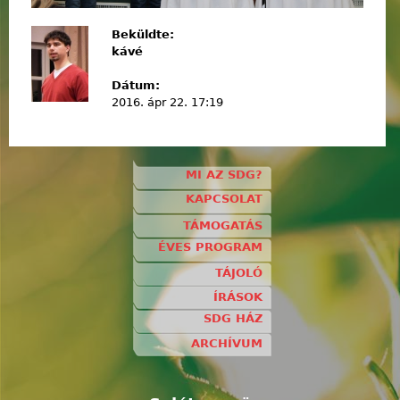
Beküldte:
kávé
Dátum:
2016. ápr 22. 17:19
MI AZ SDG?
KAPCSOLAT
TÁMOGATÁS
ÉVES PROGRAM
TÁJOLÓ
ÍRÁSOK
SDG HÁZ
ARCHÍVUM