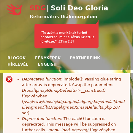
Ugrás a tartalomra
SDG
| Soli Deo Gloria
Református Diákmozgalom
BLOGOK
FÉNYKÉPEK
PARTNEREINK
HÍRLEVÉL
ENGLISH
Deprecated function
: implode(): Passing glue string
Hibaüzenet
after array is deprecated. Swap the parameters
Drupal\gmap\GmapDefaults->__construct()
függvényben
(
/var/www/vhosts/sdg.org.hu/sdg.org.hu/sites/all/mod
ules/gmap/lib/Drupal/gmap/GmapDefaults.php
107
sor).
Deprecated function
: The each() function is
deprecated. This message will be suppressed on
further calls
_menu_load_objects()
függvényben