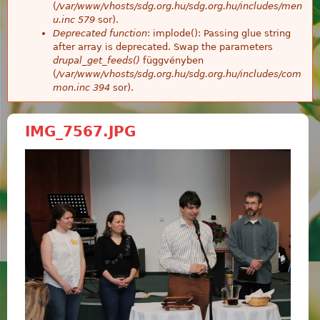
(
/var/www/vhosts/sdg.org.hu/sdg.org.hu/includes/men
u.inc
579
sor).
Deprecated function
: implode(): Passing glue string
after array is deprecated. Swap the parameters
drupal_get_feeds()
függvényben
(
/var/www/vhosts/sdg.org.hu/sdg.org.hu/includes/com
mon.inc
394
sor).
IMG_7567.JPG