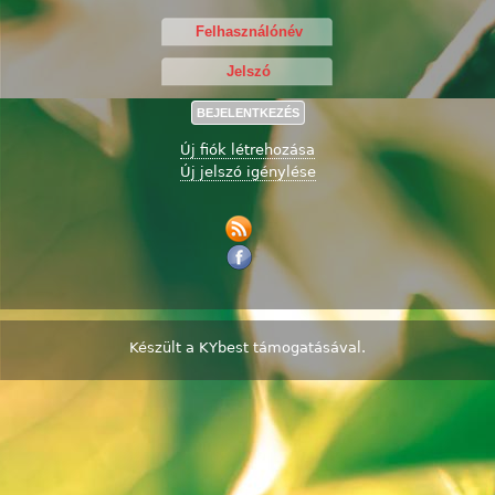
Új fiók létrehozása
Új jelszó igénylése
Készült a
KYbest
támogatásával.