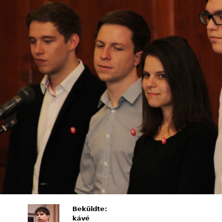
Beküldte:
kávé