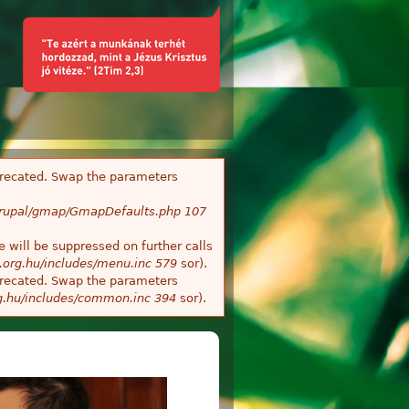
deprecated. Swap the parameters
/Drupal/gmap/GmapDefaults.php
107
 will be suppressed on further calls
.org.hu/includes/menu.inc
579
sor).
deprecated. Swap the parameters
g.hu/includes/common.inc
394
sor).