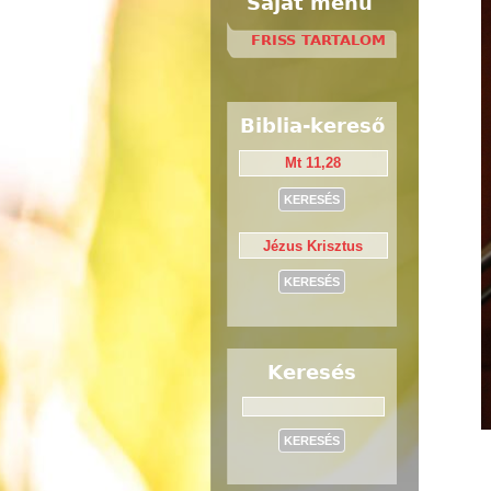
Saját menü
FRISS TARTALOM
Biblia-kereső
Keresés
Keresés