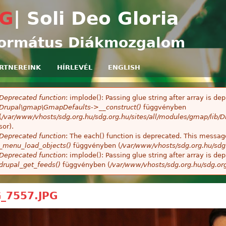
Ugrás a tartalomra
G
| Soli Deo Gloria
ormátus Diákmozgalom
RTNEREINK
HÍRLEVÉL
ENGLISH
Deprecated function
: implode(): Passing glue string after array is 
ibaüzenet
Drupal\gmap\GmapDefaults->__construct()
függvényben
(
/var/www/vhosts/sdg.org.hu/sdg.org.hu/sites/all/modules/gmap/lib
sor).
Deprecated function
: The each() function is deprecated. This message
_menu_load_objects()
függvényben (
/var/www/vhosts/sdg.org.hu/sdg
Deprecated function
: implode(): Passing glue string after array is 
drupal_get_feeds()
függvényben (
/var/www/vhosts/sdg.org.hu/sdg.or
_7557.JPG