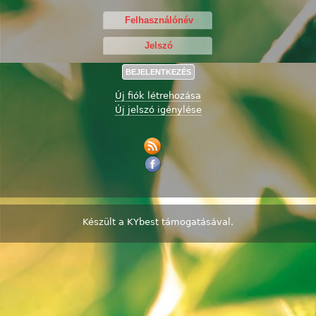
Új fiók létrehozása
Új jelszó igénylése
Készült a
KYbest
támogatásával.