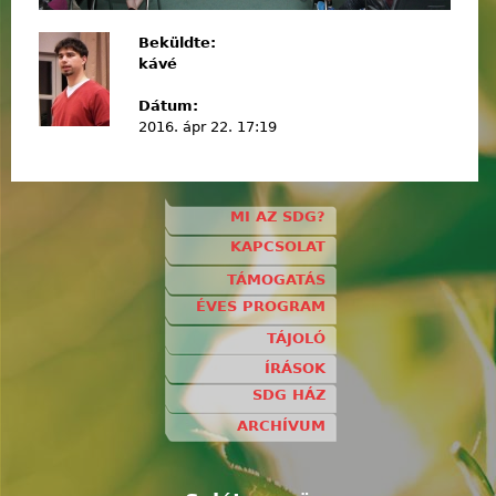
Beküldte:
kávé
Dátum:
2016. ápr 22. 17:19
MI AZ SDG?
KAPCSOLAT
TÁMOGATÁS
ÉVES PROGRAM
TÁJOLÓ
ÍRÁSOK
SDG HÁZ
ARCHÍVUM