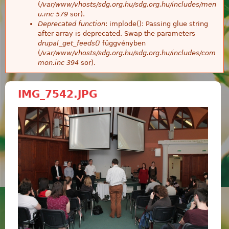
(
/var/www/vhosts/sdg.org.hu/sdg.org.hu/includes/men
u.inc
579
sor).
Deprecated function
: implode(): Passing glue string
after array is deprecated. Swap the parameters
drupal_get_feeds()
függvényben
(
/var/www/vhosts/sdg.org.hu/sdg.org.hu/includes/com
mon.inc
394
sor).
IMG_7542.JPG