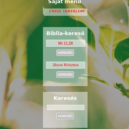
Saját menü
FRISS TARTALOM
Biblia-kereső
Keresés
Keresés