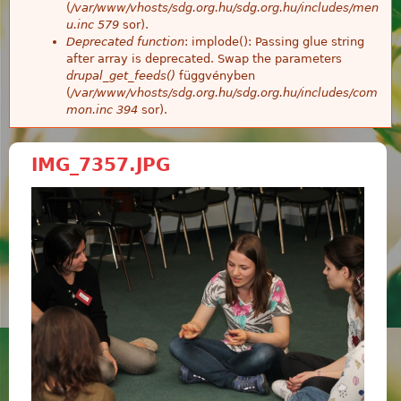
(
/var/www/vhosts/sdg.org.hu/sdg.org.hu/includes/men
u.inc
579
sor).
Deprecated function
: implode(): Passing glue string
after array is deprecated. Swap the parameters
drupal_get_feeds()
függvényben
(
/var/www/vhosts/sdg.org.hu/sdg.org.hu/includes/com
mon.inc
394
sor).
IMG_7357.JPG