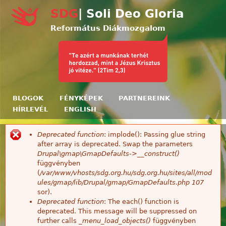
Ugrás a tartalomra
SDG
| Soli Deo Gloria
Református Diákmozgalom
BLOGOK
FÉNYKÉPEK
PARTNEREINK
HÍRLEVÉL
ENGLISH
Deprecated function
: implode(): Passing glue string
Hibaüzenet
after array is deprecated. Swap the parameters
Drupal\gmap\GmapDefaults->__construct()
függvényben
(
/var/www/vhosts/sdg.org.hu/sdg.org.hu/sites/all/mod
ules/gmap/lib/Drupal/gmap/GmapDefaults.php
107
sor).
Deprecated function
: The each() function is
deprecated. This message will be suppressed on
further calls
_menu_load_objects()
függvényben