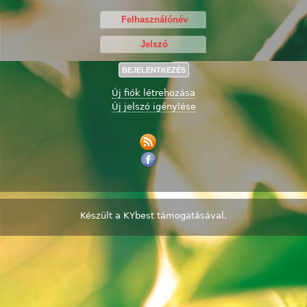
Új fiók létrehozása
Új jelszó igénylése
Készült a
KYbest
támogatásával.