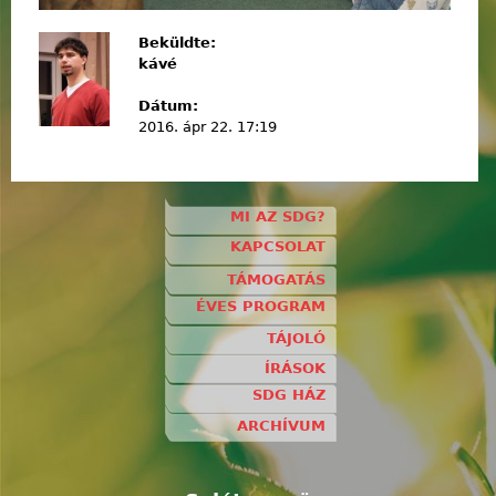
Beküldte:
kávé
Dátum:
2016. ápr 22. 17:19
MI AZ SDG?
KAPCSOLAT
TÁMOGATÁS
ÉVES PROGRAM
TÁJOLÓ
ÍRÁSOK
SDG HÁZ
ARCHÍVUM