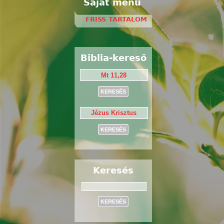
Saját menü
FRISS TARTALOM
Biblia-kereső
Keresés
Keresés