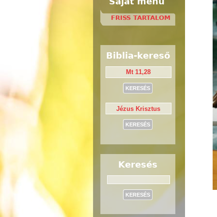
Saját menü
FRISS TARTALOM
Biblia-kereső
Keresés
Keresés