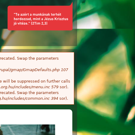
deprecated. Swap the parameters
/Drupal/gmap/GmapDefaults.php
107
 will be suppressed on further calls
.org.hu/includes/menu.inc
579
sor).
deprecated. Swap the parameters
g.hu/includes/common.inc
394
sor).