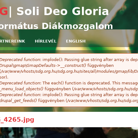
Ugrás a tartalomra
G
| Soli Deo Gloria
ormátus Diákmozgalom
RTNEREINK
HÍRLEVÉL
ENGLISH
Deprecated function
: implode(): Passing glue string after array is 
ibaüzenet
Drupal\gmap\GmapDefaults->__construct()
függvényben
(
/var/www/vhosts/sdg.org.hu/sdg.org.hu/sites/all/modules/gmap/lib
sor).
Deprecated function
: The each() function is deprecated. This message
_menu_load_objects()
függvényben (
/var/www/vhosts/sdg.org.hu/sdg
Deprecated function
: implode(): Passing glue string after array is 
drupal_get_feeds()
függvényben (
/var/www/vhosts/sdg.org.hu/sdg.or
_4265.jpg