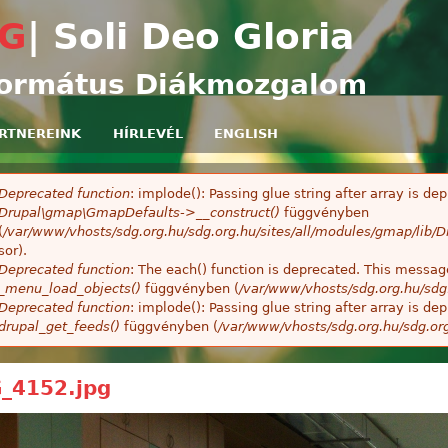
Ugrás a tartalomra
G
| Soli Deo Gloria
ormátus Diákmozgalom
RTNEREINK
HÍRLEVÉL
ENGLISH
Deprecated function
: implode(): Passing glue string after array is 
ibaüzenet
Drupal\gmap\GmapDefaults->__construct()
függvényben
(
/var/www/vhosts/sdg.org.hu/sdg.org.hu/sites/all/modules/gmap/lib
sor).
Deprecated function
: The each() function is deprecated. This message
_menu_load_objects()
függvényben (
/var/www/vhosts/sdg.org.hu/sdg
Deprecated function
: implode(): Passing glue string after array is 
drupal_get_feeds()
függvényben (
/var/www/vhosts/sdg.org.hu/sdg.or
_4152.jpg