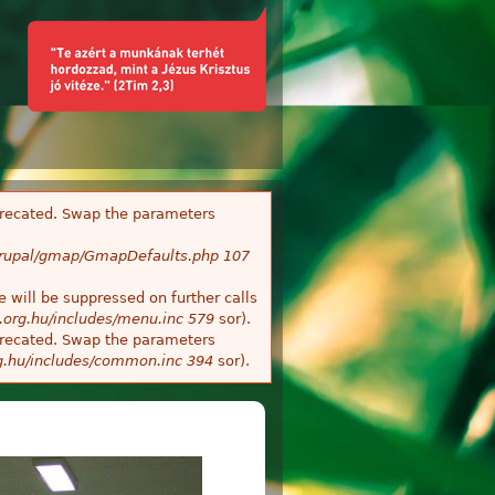
deprecated. Swap the parameters
/Drupal/gmap/GmapDefaults.php
107
 will be suppressed on further calls
.org.hu/includes/menu.inc
579
sor).
deprecated. Swap the parameters
g.hu/includes/common.inc
394
sor).