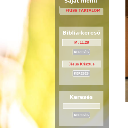
Saját menü
FRISS TARTALOM
Biblia-kereső
Keresés
Keresés