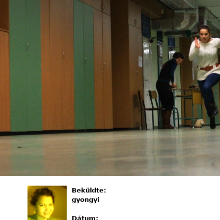
Beküldte:
gyongyi
Dátum: