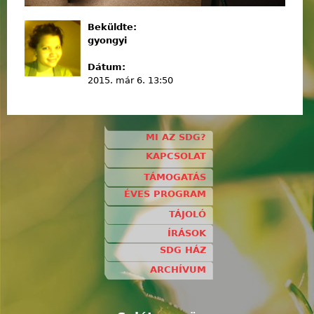
Beküldte:
gyongyi
Dátum:
2015. már 6. 13:50
MI AZ SDG?
KAPCSOLAT
TÁMOGATÁS
ÉVES PROGRAM
TÁJOLÓ
ÍRÁSOK
SDG HÁZ
ARCHÍVUM