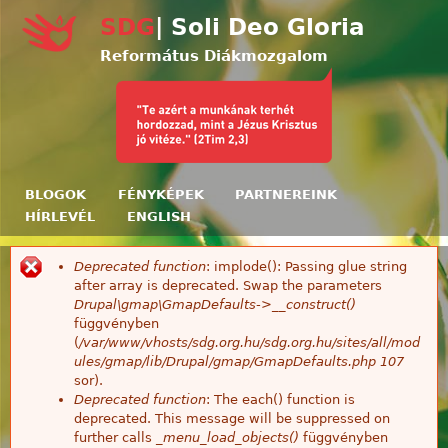
Ugrás a tartalomra
SDG
| Soli Deo Gloria
Református Diákmozgalom
BLOGOK
FÉNYKÉPEK
PARTNEREINK
HÍRLEVÉL
ENGLISH
Deprecated function
: implode(): Passing glue string
Hibaüzenet
after array is deprecated. Swap the parameters
Drupal\gmap\GmapDefaults->__construct()
függvényben
(
/var/www/vhosts/sdg.org.hu/sdg.org.hu/sites/all/mod
ules/gmap/lib/Drupal/gmap/GmapDefaults.php
107
sor).
Deprecated function
: The each() function is
deprecated. This message will be suppressed on
further calls
_menu_load_objects()
függvényben