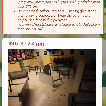
(
/var/www/vhosts/sdg.org.hu/sdg.org.hu/includes/men
u.inc
579
sor).
Deprecated function
: implode(): Passing glue string
after array is deprecated. Swap the parameters
drupal_get_feeds()
függvényben
(
/var/www/vhosts/sdg.org.hu/sdg.org.hu/includes/com
mon.inc
394
sor).
IMG_4123.jpg