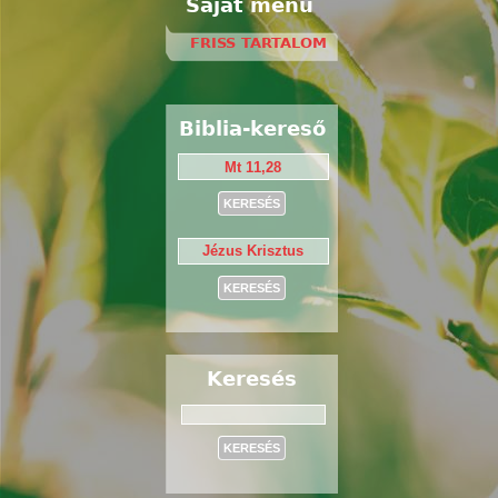
Saját menü
FRISS TARTALOM
Biblia-kereső
Keresés
Keresés