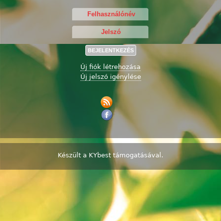
Új fiók létrehozása
Új jelszó igénylése
Készült a
KYbest
támogatásával.