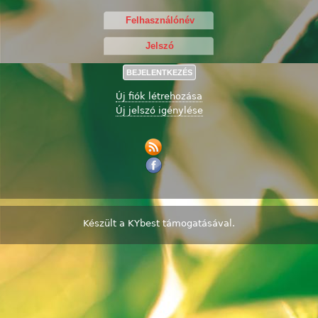
Új fiók létrehozása
Új jelszó igénylése
Készült a
KYbest
támogatásával.