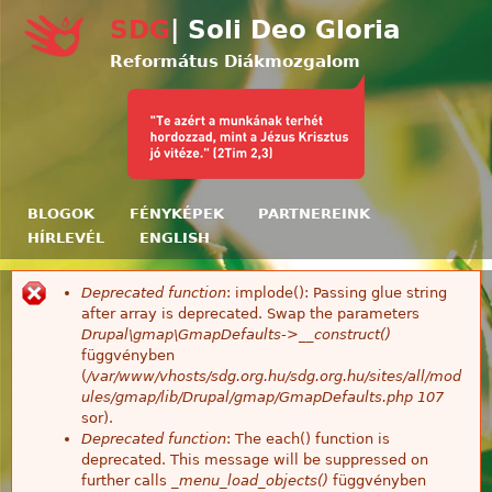
Ugrás a tartalomra
SDG
| Soli Deo Gloria
Református Diákmozgalom
BLOGOK
FÉNYKÉPEK
PARTNEREINK
HÍRLEVÉL
ENGLISH
Deprecated function
: implode(): Passing glue string
Hibaüzenet
after array is deprecated. Swap the parameters
Drupal\gmap\GmapDefaults->__construct()
függvényben
(
/var/www/vhosts/sdg.org.hu/sdg.org.hu/sites/all/mod
ules/gmap/lib/Drupal/gmap/GmapDefaults.php
107
sor).
Deprecated function
: The each() function is
deprecated. This message will be suppressed on
further calls
_menu_load_objects()
függvényben