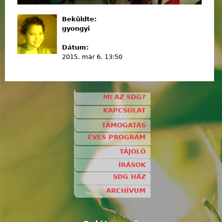
Beküldte:
gyongyi
Dátum:
2015. már 6. 13:50
MI AZ SDG?
KAPCSOLAT
TÁMOGATÁS
ÉVES PROGRAM
TÁJOLÓ
ÍRÁSOK
SDG HÁZ
ARCHÍVUM