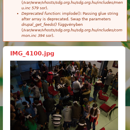
(
/var/www/vhosts/sdg.org.hu/sdg.org.hu/includes/men
u.inc
579
sor).
Deprecated function
: implode(): Passing glue string
after array is deprecated. Swap the parameters
drupal_get_feeds()
függvényben
(
/var/www/vhosts/sdg.org.hu/sdg.org.hu/includes/com
mon.inc
394
sor).
IMG_4100.jpg