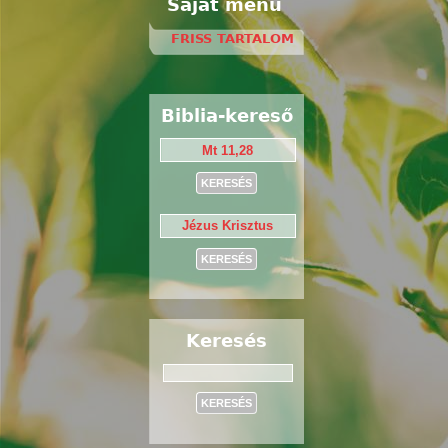
Saját menü
FRISS TARTALOM
Biblia-kereső
Keresés
Keresés