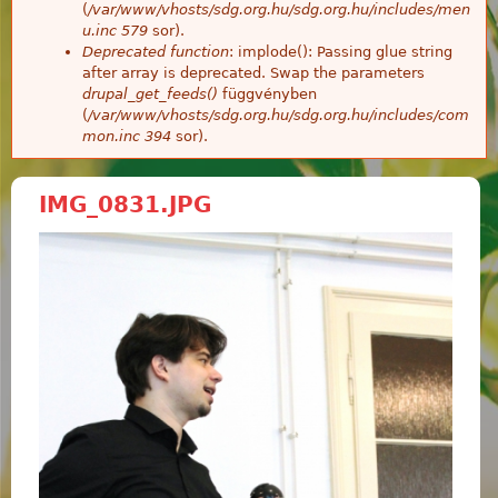
(
/var/www/vhosts/sdg.org.hu/sdg.org.hu/includes/men
u.inc
579
sor).
Deprecated function
: implode(): Passing glue string
after array is deprecated. Swap the parameters
drupal_get_feeds()
függvényben
(
/var/www/vhosts/sdg.org.hu/sdg.org.hu/includes/com
mon.inc
394
sor).
IMG_0831.JPG