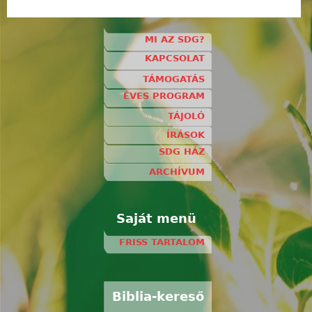
MI AZ SDG?
KAPCSOLAT
TÁMOGATÁS
ÉVES PROGRAM
TÁJOLÓ
ÍRÁSOK
SDG HÁZ
ARCHÍVUM
Saját menü
FRISS TARTALOM
Biblia-kereső