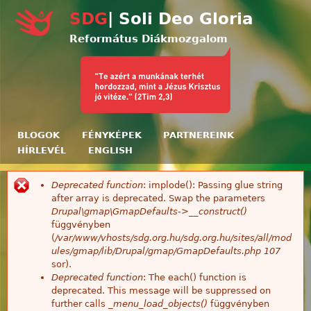
Ugrás a tartalomra
SDG
| Soli Deo Gloria
Református Diákmozgalom
BLOGOK
FÉNYKÉPEK
PARTNEREINK
HÍRLEVÉL
ENGLISH
Deprecated function
: implode(): Passing glue string
Hibaüzenet
after array is deprecated. Swap the parameters
Drupal\gmap\GmapDefaults->__construct()
függvényben
(
/var/www/vhosts/sdg.org.hu/sdg.org.hu/sites/all/mod
ules/gmap/lib/Drupal/gmap/GmapDefaults.php
107
sor).
Deprecated function
: The each() function is
deprecated. This message will be suppressed on
further calls
_menu_load_objects()
függvényben