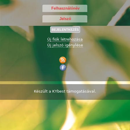
Új fiók létrehozása
Új jelszó igénylése
Készült a
KYbest
támogatásával.