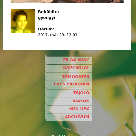
Beküldte:
gyongyi
Dátum:
2017. már 29. 13:01
MI AZ SDG?
KAPCSOLAT
TÁMOGATÁS
ÉVES PROGRAM
TÁJOLÓ
ÍRÁSOK
SDG HÁZ
ARCHÍVUM