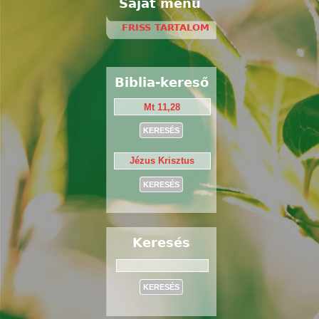
Saját menü
FRISS TARTALOM
Biblia-kereső
Keresés
Keresés