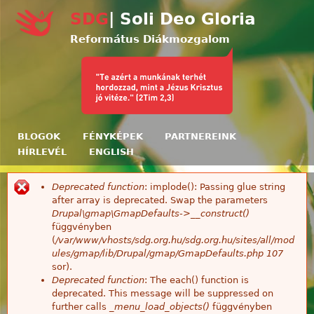
Ugrás a tartalomra
SDG
| Soli Deo Gloria
Református Diákmozgalom
BLOGOK
FÉNYKÉPEK
PARTNEREINK
HÍRLEVÉL
ENGLISH
Deprecated function
: implode(): Passing glue string
Hibaüzenet
after array is deprecated. Swap the parameters
Drupal\gmap\GmapDefaults->__construct()
függvényben
(
/var/www/vhosts/sdg.org.hu/sdg.org.hu/sites/all/mod
ules/gmap/lib/Drupal/gmap/GmapDefaults.php
107
sor).
Deprecated function
: The each() function is
deprecated. This message will be suppressed on
further calls
_menu_load_objects()
függvényben