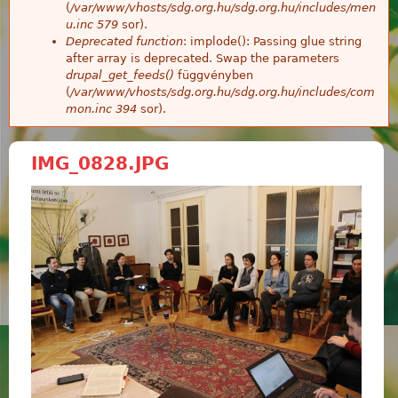
(
/var/www/vhosts/sdg.org.hu/sdg.org.hu/includes/men
u.inc
579
sor).
Deprecated function
: implode(): Passing glue string
after array is deprecated. Swap the parameters
drupal_get_feeds()
függvényben
(
/var/www/vhosts/sdg.org.hu/sdg.org.hu/includes/com
mon.inc
394
sor).
IMG_0828.JPG