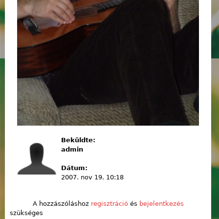
Beküldte:
admin
Dátum:
2007. nov 19. 10:18
A hozzászóláshoz
regisztráció
és
bejelentkezés
szükséges