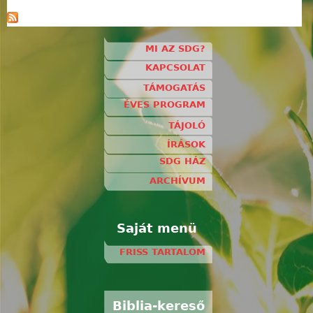
MI AZ SDG?
KAPCSOLAT
TÁMOGATÁS
ÉVES PROGRAM
TÁJOLÓ
ÍRÁSOK
SDG HÁZ
ARCHÍVUM
Saját menü
FRISS TARTALOM
Biblia-kereső