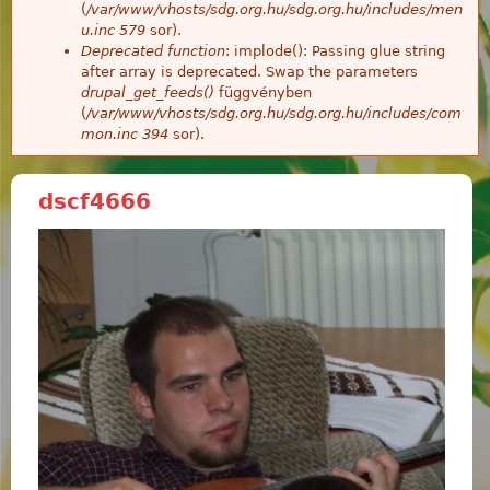
(
/var/www/vhosts/sdg.org.hu/sdg.org.hu/includes/men
u.inc
579
sor).
Deprecated function
: implode(): Passing glue string
after array is deprecated. Swap the parameters
drupal_get_feeds()
függvényben
(
/var/www/vhosts/sdg.org.hu/sdg.org.hu/includes/com
mon.inc
394
sor).
dscf4666