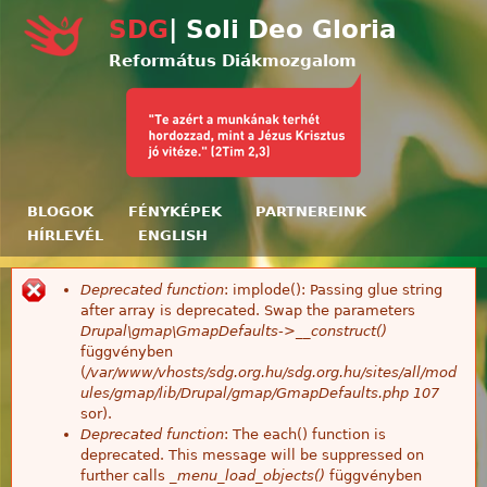
Ugrás a tartalomra
SDG
| Soli Deo Gloria
Református Diákmozgalom
BLOGOK
FÉNYKÉPEK
PARTNEREINK
HÍRLEVÉL
ENGLISH
Deprecated function
: implode(): Passing glue string
Hibaüzenet
after array is deprecated. Swap the parameters
Drupal\gmap\GmapDefaults->__construct()
függvényben
(
/var/www/vhosts/sdg.org.hu/sdg.org.hu/sites/all/mod
ules/gmap/lib/Drupal/gmap/GmapDefaults.php
107
sor).
Deprecated function
: The each() function is
deprecated. This message will be suppressed on
further calls
_menu_load_objects()
függvényben