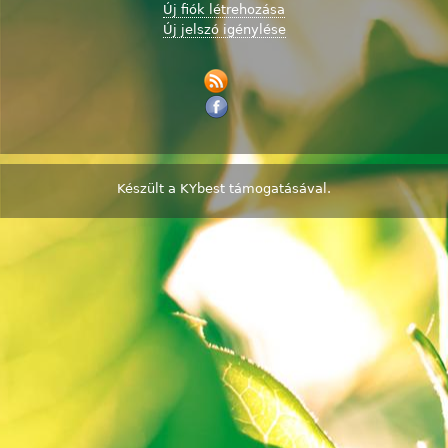
Új fiók létrehozása
Új jelszó igénylése
Készült a
KYbest
támogatásával.