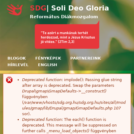
Ugrás a tartalomra
SDG
| Soli Deo Gloria
Református Diákmozgalom
BLOGOK
FÉNYKÉPEK
PARTNEREINK
HÍRLEVÉL
ENGLISH
Deprecated function
: implode(): Passing glue string
Hibaüzenet
after array is deprecated. Swap the parameters
Drupal\gmap\GmapDefaults->__construct()
függvényben
(
/var/www/vhosts/sdg.org.hu/sdg.org.hu/sites/all/mod
ules/gmap/lib/Drupal/gmap/GmapDefaults.php
107
sor).
Deprecated function
: The each() function is
deprecated. This message will be suppressed on
further calls
_menu_load_objects()
függvényben