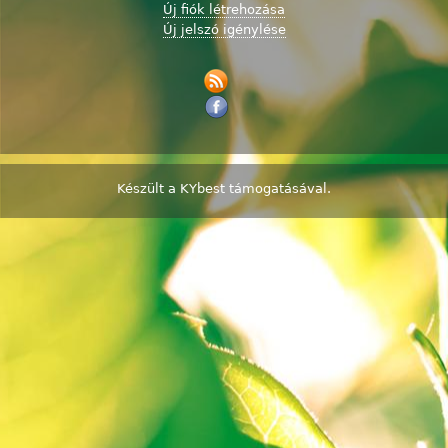
Új fiók létrehozása
Új jelszó igénylése
Készült a
KYbest
támogatásával.