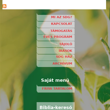
MI AZ SDG?
KAPCSOLAT
TÁMOGATÁS
ÉVES PROGRAM
TÁJOLÓ
ÍRÁSOK
SDG HÁZ
ARCHÍVUM
Saját menü
FRISS TARTALOM
Biblia-kereső