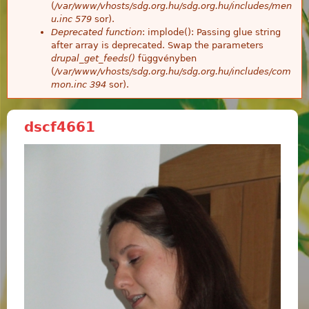
(
/var/www/vhosts/sdg.org.hu/sdg.org.hu/includes/men
u.inc
579
sor).
Deprecated function
: implode(): Passing glue string
after array is deprecated. Swap the parameters
drupal_get_feeds()
függvényben
(
/var/www/vhosts/sdg.org.hu/sdg.org.hu/includes/com
mon.inc
394
sor).
dscf4661