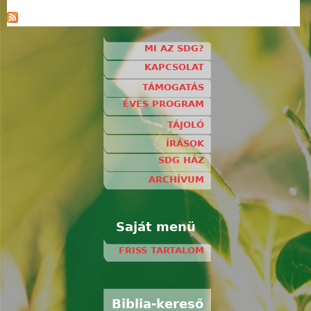
MI AZ SDG?
KAPCSOLAT
TÁMOGATÁS
ÉVES PROGRAM
TÁJOLÓ
ÍRÁSOK
SDG HÁZ
ARCHÍVUM
Saját menü
FRISS TARTALOM
Biblia-kereső