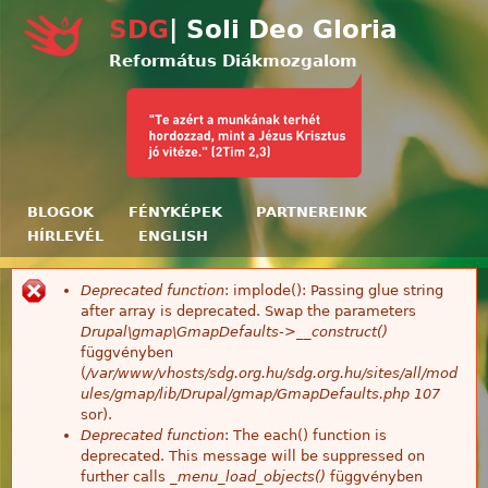
Ugrás a tartalomra
SDG
| Soli Deo Gloria
Református Diákmozgalom
BLOGOK
FÉNYKÉPEK
PARTNEREINK
HÍRLEVÉL
ENGLISH
Deprecated function
: implode(): Passing glue string
Hibaüzenet
after array is deprecated. Swap the parameters
Drupal\gmap\GmapDefaults->__construct()
függvényben
(
/var/www/vhosts/sdg.org.hu/sdg.org.hu/sites/all/mod
ules/gmap/lib/Drupal/gmap/GmapDefaults.php
107
sor).
Deprecated function
: The each() function is
deprecated. This message will be suppressed on
further calls
_menu_load_objects()
függvényben