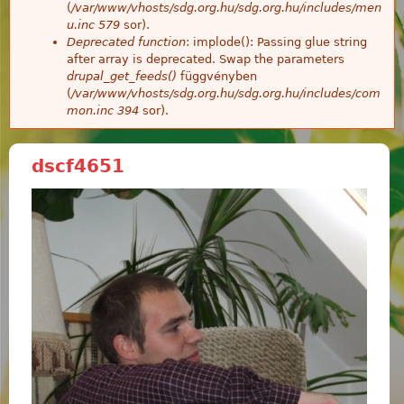
(
/var/www/vhosts/sdg.org.hu/sdg.org.hu/includes/men
u.inc
579
sor).
Deprecated function
: implode(): Passing glue string
after array is deprecated. Swap the parameters
drupal_get_feeds()
függvényben
(
/var/www/vhosts/sdg.org.hu/sdg.org.hu/includes/com
mon.inc
394
sor).
dscf4651