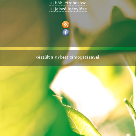
Új fiók létrehozása
Új jelszó igénylése
Készült a
KYbest
támogatásával.