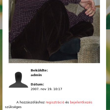
Beküldte:
admin
Dátum:
2007. nov 19. 10:17
A hozzászóláshoz
regisztráció
és
bejelentkezés
szükséges