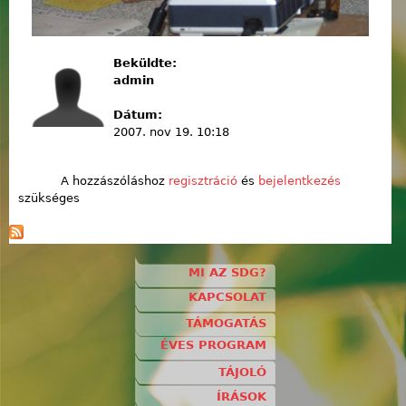
Beküldte:
admin
Dátum:
2007. nov 19. 10:18
A hozzászóláshoz
regisztráció
és
bejelentkezés
szükséges
MI AZ SDG?
KAPCSOLAT
TÁMOGATÁS
ÉVES PROGRAM
TÁJOLÓ
ÍRÁSOK