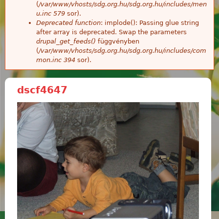
(
/var/www/vhosts/sdg.org.hu/sdg.org.hu/includes/men
u.inc
579
sor).
Deprecated function
: implode(): Passing glue string
after array is deprecated. Swap the parameters
drupal_get_feeds()
függvényben
(
/var/www/vhosts/sdg.org.hu/sdg.org.hu/includes/com
mon.inc
394
sor).
dscf4647