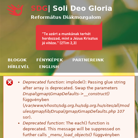
Ugrás a tartalomra
SDG
| Soli Deo Gloria
Református Diákmozgalom
BLOGOK
FÉNYKÉPEK
PARTNEREINK
HÍRLEVÉL
ENGLISH
Deprecated function
: implode(): Passing glue string
Hibaüzenet
after array is deprecated. Swap the parameters
Drupal\gmap\GmapDefaults->__construct()
függvényben
(
/var/www/vhosts/sdg.org.hu/sdg.org.hu/sites/all/mod
ules/gmap/lib/Drupal/gmap/GmapDefaults.php
107
sor).
Deprecated function
: The each() function is
deprecated. This message will be suppressed on
further calls
_menu_load_objects()
függvényben