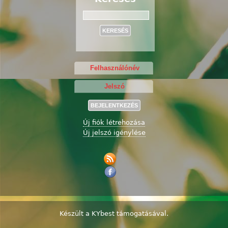
Keresés
Új fiók létrehozása
Új jelszó igénylése
Készült a
KYbest
támogatásával.