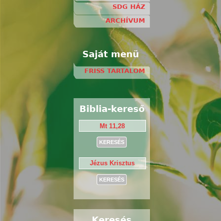
SDG HÁZ
ARCHÍVUM
Saját menü
FRISS TARTALOM
Biblia-kereső
Keresés