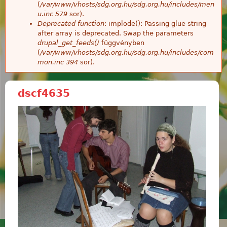
(
/var/www/vhosts/sdg.org.hu/sdg.org.hu/includes/men
u.inc
579
sor).
Deprecated function
: implode(): Passing glue string
after array is deprecated. Swap the parameters
drupal_get_feeds()
függvényben
(
/var/www/vhosts/sdg.org.hu/sdg.org.hu/includes/com
mon.inc
394
sor).
dscf4635