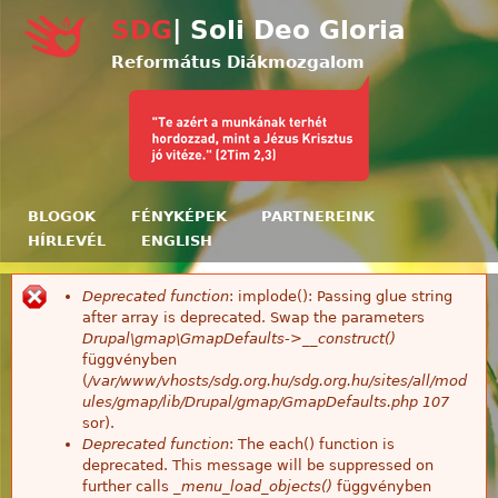
Ugrás a tartalomra
SDG
| Soli Deo Gloria
Református Diákmozgalom
BLOGOK
FÉNYKÉPEK
PARTNEREINK
HÍRLEVÉL
ENGLISH
Deprecated function
: implode(): Passing glue string
Hibaüzenet
after array is deprecated. Swap the parameters
Drupal\gmap\GmapDefaults->__construct()
függvényben
(
/var/www/vhosts/sdg.org.hu/sdg.org.hu/sites/all/mod
ules/gmap/lib/Drupal/gmap/GmapDefaults.php
107
sor).
Deprecated function
: The each() function is
deprecated. This message will be suppressed on
further calls
_menu_load_objects()
függvényben