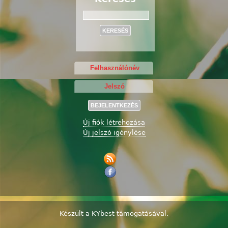
Keresés
Új fiók létrehozása
Új jelszó igénylése
Készült a
KYbest
támogatásával.