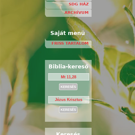
SDG HÁZ
ARCHÍVUM
Saját menü
FRISS TARTALOM
Biblia-kereső
Keresés