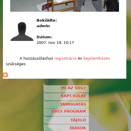
Beküldte:
admin
Dátum:
2007. nov 19. 10:17
A hozzászóláshoz
regisztráció
és
bejelentkezés
szükséges
MI AZ SDG?
KAPCSOLAT
TÁMOGATÁS
ÉVES PROGRAM
TÁJOLÓ
ÍRÁSOK