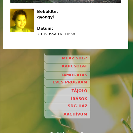
Beküldte:
gyongyi
Dátum:
2016. nov 16. 10:58
MI AZ SDG?
KAPCSOLAT
TÁMOGATÁS
ÉVES PROGRAM
TÁJOLÓ
ÍRÁSOK
SDG HÁZ
ARCHÍVUM