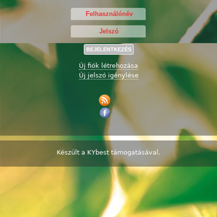
Új fiók létrehozása
Új jelszó igénylése
Készült a
KYbest
támogatásával.