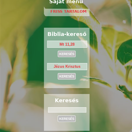
Saját menü
FRISS TARTALOM
Biblia-kereső
Keresés
Keresés