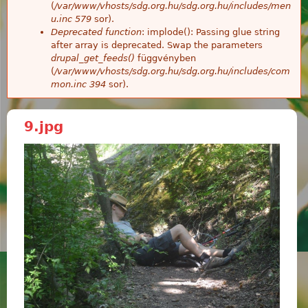
(
/var/www/vhosts/sdg.org.hu/sdg.org.hu/includes/men
u.inc
579
sor).
Deprecated function
: implode(): Passing glue string
after array is deprecated. Swap the parameters
drupal_get_feeds()
függvényben
(
/var/www/vhosts/sdg.org.hu/sdg.org.hu/includes/com
mon.inc
394
sor).
9.jpg