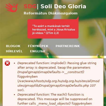
Ugrás a tartalomra
SDG
| Soli Deo Gloria
Református Diákmozgalom
BLOGOK
FÉNYKÉPEK
PARTNEREINK
HÍRLEVÉL
ENGLISH
Deprecated function
: implode(): Passing glue string
Hibaüzenet
after array is deprecated. Swap the parameters
Drupal\gmap\GmapDefaults->__construct()
függvényben
(
/var/www/vhosts/sdg.org.hu/sdg.org.hu/sites/all/mod
ules/gmap/lib/Drupal/gmap/GmapDefaults.php
107
sor).
Deprecated function
: The each() function is
deprecated. This message will be suppressed on
further calls
_menu_load_objects()
függvényben