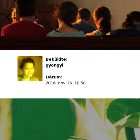
Beküldte:
gyongyi
Dátum:
2016. nov 16. 10:58