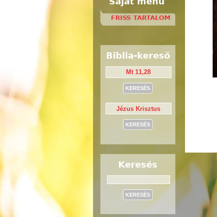
Saját menü
FRISS TARTALOM
Biblia-kereső
Keresés
Keresés