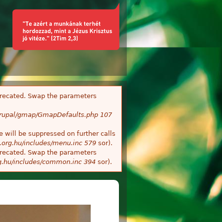
deprecated. Swap the parameters
/Drupal/gmap/GmapDefaults.php
107
 will be suppressed on further calls
.org.hu/includes/menu.inc
579
sor).
deprecated. Swap the parameters
g.hu/includes/common.inc
394
sor).