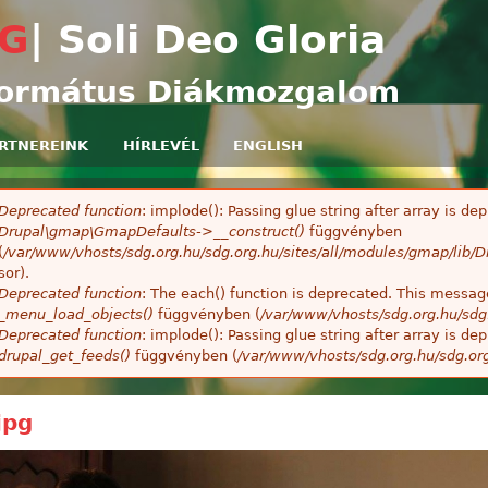
Ugrás a tartalomra
G
| Soli Deo Gloria
ormátus Diákmozgalom
RTNEREINK
HÍRLEVÉL
ENGLISH
Deprecated function
: implode(): Passing glue string after array is 
ibaüzenet
Drupal\gmap\GmapDefaults->__construct()
függvényben
(
/var/www/vhosts/sdg.org.hu/sdg.org.hu/sites/all/modules/gmap/lib
sor).
Deprecated function
: The each() function is deprecated. This message
_menu_load_objects()
függvényben (
/var/www/vhosts/sdg.org.hu/sdg
Deprecated function
: implode(): Passing glue string after array is 
drupal_get_feeds()
függvényben (
/var/www/vhosts/sdg.org.hu/sdg.or
jpg