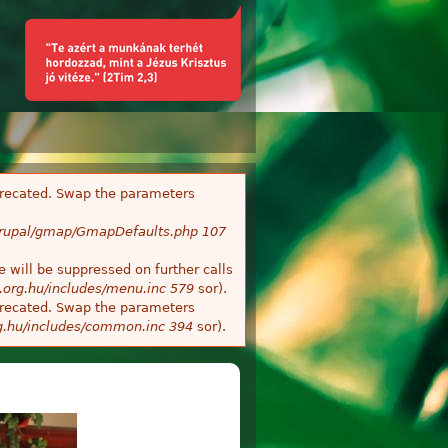
deprecated. Swap the parameters
/Drupal/gmap/GmapDefaults.php
107
 will be suppressed on further calls
.org.hu/includes/menu.inc
579
sor).
deprecated. Swap the parameters
g.hu/includes/common.inc
394
sor).