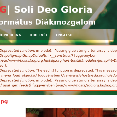
Ugrás a tartalomra
G
| Soli Deo Gloria
ormátus Diákmozgalom
RTNEREINK
HÍRLEVÉL
ENGLISH
Deprecated function
: implode(): Passing glue string after array is 
ibaüzenet
Drupal\gmap\GmapDefaults->__construct()
függvényben
(
/var/www/vhosts/sdg.org.hu/sdg.org.hu/sites/all/modules/gmap/lib
sor).
Deprecated function
: The each() function is deprecated. This message
_menu_load_objects()
függvényben (
/var/www/vhosts/sdg.org.hu/sdg
Deprecated function
: implode(): Passing glue string after array is 
drupal_get_feeds()
függvényben (
/var/www/vhosts/sdg.org.hu/sdg.or
jpg